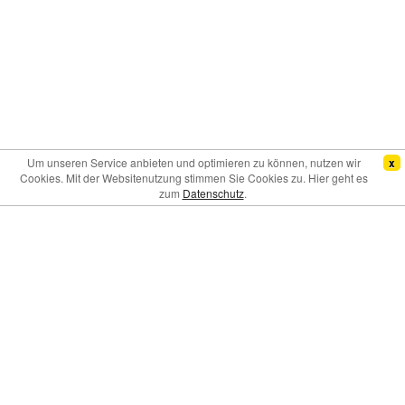
Um unseren Service anbieten und optimieren zu können, nutzen wir
x
Cookies. Mit der Websitenutzung stimmen Sie Cookies zu. Hier geht es
zum
Datenschutz
.
Bei der Anreise:
Bei Ankunft an der Parkhalle melden Sie sich
bitte im Büro an. Hier erhalten Sie weitere Informationen vom
Personal vor Ort. Sie werden anschließend zum Flughafen
gefahren.
Bei der Abreise:
Begeben Sie sich bitte nach Erhalt des
Gepäcks und nach der Zollabfertigung zum Shuttle-Treffpunkt
eine Etage höher in der Abflugsebene.
Bitte beachten Sie:
Aus Sicherheits- und Rangiergründen ist