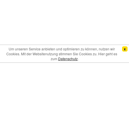
Um unseren Service anbieten und optimieren zu können, nutzen wir
x
Cookies. Mit der Websitenutzung stimmen Sie Cookies zu. Hier geht es
zum
Datenschutz
.
Mindestparkdauer:
Keine.
Maximalparkdauer:
Keine.
PKW-Maße:
Max. 6,00 Meter Länge, 2,50 Meter Breite, Höhe
unbegrenzt.
Hinweis:
Für Schäden, die Parkplatzbenutzer am Fahrzeug
eines anderen Parkplatzbenutzers verursachen, übernimmt der
Parkplatzbetreiber keine Haftung. Die Fahrzeugschlüssel
werden nur auf ausdrücklichen Wunsch des Kunden zur
Aufbewahrung vom Parkplatzbetreiber entgegengenommen.