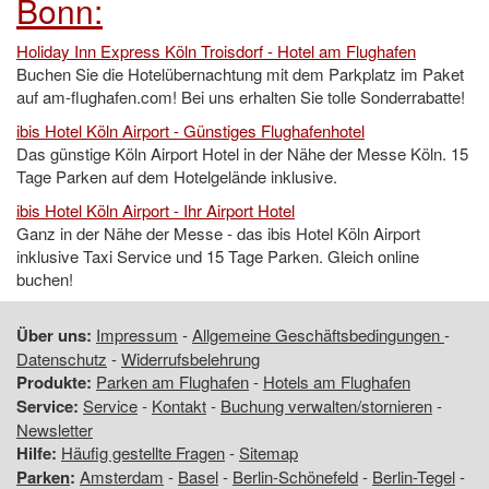
Bonn:
Holiday Inn Express Köln Troisdorf - Hotel am Flughafen
Buchen Sie die Hotelübernachtung mit dem Parkplatz im Paket
auf am-flughafen.com! Bei uns erhalten Sie tolle Sonderrabatte!
ibis Hotel Köln Airport - Günstiges Flughafenhotel
Das günstige Köln Airport Hotel in der Nähe der Messe Köln. 15
Tage Parken auf dem Hotelgelände inklusive.
ibis Hotel Köln Airport - Ihr Airport Hotel
Ganz in der Nähe der Messe - das ibis Hotel Köln Airport
inklusive Taxi Service und 15 Tage Parken. Gleich online
buchen!
Über uns:
Impressum
-
Allgemeine Geschäftsbedingungen
-
Datenschutz
-
Widerrufsbelehrung
Produkte:
Parken am Flughafen
-
Hotels am Flughafen
Service:
Service
-
Kontakt
-
Buchung verwalten/stornieren
-
Newsletter
Hilfe:
Häufig gestellte Fragen
-
Sitemap
Parken
:
Amsterdam
-
Basel
-
Berlin-Schönefeld
-
Berlin-Tegel
-