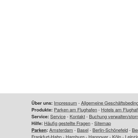
Über uns:
Impressum
-
Allgemeine Geschäftsbedi
Produkte:
Parken am Flughafen
-
Hotels am Flugha
Service:
Service
-
Kontakt
-
Buchung verwalten/stor
Hilfe:
Häufig gestellte Fragen
-
Sitemap
Parken
:
Amsterdam
-
Basel
-
Berlin-Schönefeld
-
Ber
Frankfurt-Hahn
-
Hamburg
-
Hannover
-
Köln
-
Leipzi