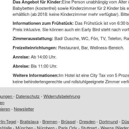
Das Angebot für Kinder:
Eine Person unabhängig vom Alter ü
Babybetten (kostenfrei) sowie Kinderzimmer für 2 Kinder bis e
erhältlich (ab 2018: keine Kinderzimmer mehr verfügbar). Bitt
Informationen zum Frühstück:
Das Frühstück ist von 6:30 
Preis inklusive. Sie können auch ein Early Bird steht nach vor
Zimmerausstattung:
Bad/ Dusche, WC, Fön, TV, Telefon, Ra
Freizeiteinrichtungen:
Restaurant, Bar, Wellness-Bereich.
Anreise:
Ab 14:00 Uhr.
Abreise:
Bis 11:00 Uhr.
Weitere Informationen:
Im Hotel ist eine City Tax von 5 Pro
keine behindertengerechte und rollstuhlgeeignete Zimmer verf
ngungen
-
Datenschutz
-
Widerrufsbelehrung
fen
nieren
-
Newsletter
lin-Tegel
-
Bratislava
-
Bremen
-
Brüssel
-
Dresden
-
Dortmund
-
Düss
g/Halle
-
München
-
Nürnberg
-
Paris Orly
-
Stuttgart
-
Weeze (Nieder