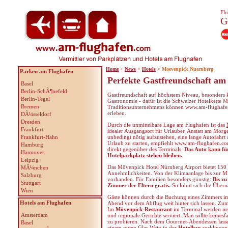
Flu
G
Home
>
News
>
Hotels
> Moevenpick Nuernberg
Parken am Flughafen
Perfekte Gastfreundschaft am
Basel
Berlin-SchÃ¶nefeld
Gastfreundschaft auf höchstem Niveau, besonders
Berlin-Tegel
Gastronomie - dafür ist die Schweizer Hotelkette
Bremen
Traditionsunternehmens können www.am-flugha
erleben.
DÃ¼sseldorf
Dresden
Durch die unmittelbare Lage am Flughafen ist das
Frankfurt
idealer Ausgangsort für Urlauber. Anstatt am Morge
Frankfurt-Hahn
unbedingt nötig aufzustehen, eine lange Autofahrt 
Urlaub zu starten, empfiehlt www.am-flughafen.c
Hamburg
direkt gegenüber des Terminals.
Das Auto kann für
Hannover
Hotelparkplatz stehen bleiben.
Leipzig
Das Mövenpick Hotel Nürnberg Airport bietet 150 
MÃ¼nchen
Annehmlichkeiten. Von der Klimaanlage bis zur Mi
Salzburg
vorhanden. Für Familien besonders günstig:
Bis zu
Stuttgart
Zimmer der Eltern gratis.
So lohnt sich die Über
Wien
Gäste können durch die Buchung eines Zimmers im 
Hotels am Flughafen
Abend vor dem Abflug weit hinter sich lassen. Zum
Im
Mövenpick-Restaurant
im Terminal werden neb
Amsterdam
und regionale Gerichte serviert. Man sollte keines
zu probieren. Nach dem Gourmet-Abendessen lasse
Basel
einem guten Glas Wein in der
Hotelbar
ausklingen