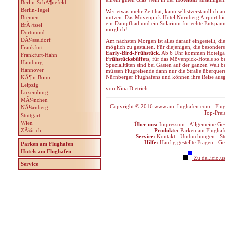
Berlin-SchÃ¶nefeld
Berlin-Tegel
Wer etwas mehr Zeit hat, kann selbstverständlich a
Bremen
nutzen. Das Mövenpick Hotel Nürnberg Airport bie
ein Dampfbad und ein Solarium für echte Entspan
BrÃ¼ssel
möglich!
Dortmund
DÃ¼sseldorf
Am nächsten Morgen ist alles darauf eingestellt, d
möglich zu gestalten. Für diejenigen, die besonders
Frankfurt
Early-Bird-Frühstück
. Ab 6 Uhr kommen Hotelgäs
Frankfurt-Hahn
Frühstücksbüffets
, für das Mövenpick-Hotels so b
Hamburg
Spezialitäten sind bei Gästen auf der ganzen Welt b
Hannover
müssen Flugreisende dann nur die Straße überquere
Nürnberger Flughafens und können ihre Reise ausg
KÃ¶ln-Bonn
Leipzig
von Nina Dietrich
Luxemburg
MÃ¼nchen
Copyright © 2016 www.am-flughafen.com - Flugha
NÃ¼rnberg
Top-Prei
Stuttgart
Wien
Über uns:
Impressum
-
Allgemeine Ge
ZÃ¼rich
Produkte:
Parken am Flughaf
Service:
Kontakt
-
Umbuchungen
-
S
Hilfe:
Häufig gestellte Fragen
-
Ge
Parken am Flughafen
Hotels am Flughafen
Zu del.icio.u
Service