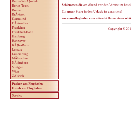
Berlin-SchÃ¶nefeld
Schlemmen Sie
am Abend vor der Abreise im hote
Berlin-Tegel
Bremen
Ein
guter Start in den Urlaub
ist garantiert!
BrÃ¼ssel
www.am-flughafen.com
wünscht Ihnen einen
schö
Dortmund
DÃ¼sseldorf
Frankfurt
Copyright © 201
Frankfurt-Hahn
Hamburg
Hannover
KÃ¶ln-Bonn
Leipzig
Luxemburg
MÃ¼nchen
NÃ¼rnberg
Stuttgart
Wien
ZÃ¼rich
Parken am Flughafen
Hotels am Flughafen
Service