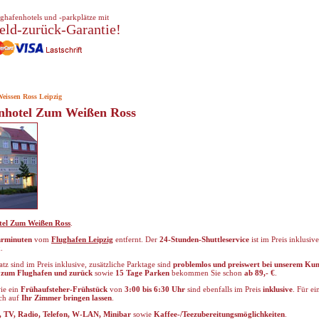
ghafenhotels und -parkplätze mit
eld-zurück-Garantie!
eissen Ross Leipzig
gnhotel Zum Weißen Ross
tel Zum Weißen Ross
.
hrminuten
vom
Flughafen Leipzig
entfernt. Der
24-Stunden-Shuttleservice
ist im Preis inklusiv
.
z sind im Preis inklusive, zusätzliche Parktage sind
problemlos und preiswert bei unserem Ku
e zum Flughafen und zurück
sowie
15 Tage Parken
bekommen Sie schon
ab 89,- €
.
ie ein
Frühaufsteher-Frühstück
von
3:00 bis 6:30 Uhr
sind ebenfalls im Preis
inklusive
. Für e
uch auf
Ihr Zimmer bringen lassen
.
, TV, Radio, Telefon, W-LAN, Minibar
sowie
Kaffee-/Teezubereitungsmöglichkeiten
.