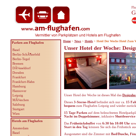
Flu
G
Home
>
News
>
Hotels
> Hotel Der Woche Hotel Zum W
Parken am Flughafen
Unser Hotel der Woche: Desi
Basel
Berlin-SchÃ¶nefeld
Berlin-Tegel
Bremen
DÃ¼sseldorf
Dresden
Frankfurt
Frankfurt-Hahn
Hamburg
Hannover
Unser Hotel der Woche ist dieses Mal das
Designho
Leipzig
MÃ¼nchen
Dieses
3-Sterne-Hotel
befindet sich nur ca.
15 Fa
Salzburg
bequem
zum Flughafen Leipzig und wieder zurück
Stuttgart
15 Tage Parken
auf dem beleuchteten Hotelparkplat
Wien
Nacht im Doppelzimmer
, inklusive
Shuttleservic
Hotels am Flughafen
Das
Frühstücksbuffet
von
6:30 bis 10:00 Uhr
sow
Start in den Tag
können Sie sich das Frühstück a
Amsterdam
Basel
Ausgestattet sind die Zimmer mit
Bad/Dusche, Fön