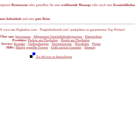
leigenen
Restaurant
oder genießen Sie eine
wohltuende Massage
oder auch eine
Kosmetikbeha
nen Aufenthalt
und eine
gute Reise
.
6 www.am-flughafen.com - Flughafenhotels und -parkplätze zu garantierten Top-Preisen!
Über uns:
Impressum
-
Allgemeine Geschäftsbedingungen
-
Datenschutz
Produkte:
Parken am Flughafen
-
Hotels am Flughafen
Service:
Kontakt
-
Umbuchungen
-
Stornierungen
-
Newsletter
-
Presse
Hilfe:
Häufig gestellte Fragen
-
Geld-zurück-Garantie
-
Sitemap
Zu del.icio.us hinzufügen