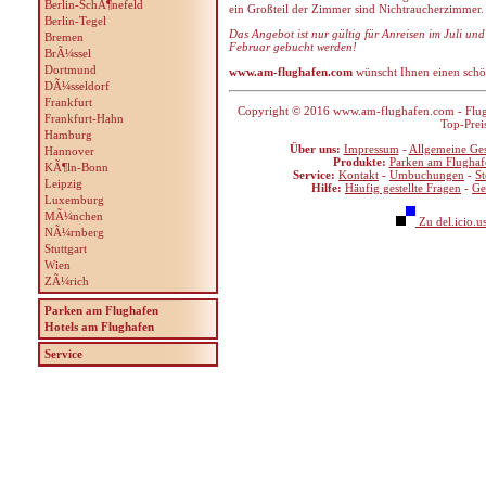
Berlin-SchÃ¶nefeld
ein Großteil der Zimmer sind Nichtraucherzimmer.
Berlin-Tegel
Das Angebot ist nur gültig für Anreisen im Juli un
Bremen
Februar gebucht werden!
BrÃ¼ssel
Dortmund
www.am-flughafen.com
wünscht Ihnen einen schö
DÃ¼sseldorf
Frankfurt
Copyright © 2016 www.am-flughafen.com - Flugha
Frankfurt-Hahn
Top-Prei
Hamburg
Über uns:
Impressum
-
Allgemeine Ge
Hannover
Produkte:
Parken am Flughaf
KÃ¶ln-Bonn
Service:
Kontakt
-
Umbuchungen
-
S
Leipzig
Hilfe:
Häufig gestellte Fragen
-
Ge
Luxemburg
MÃ¼nchen
Zu del.icio.u
NÃ¼rnberg
Stuttgart
Wien
ZÃ¼rich
Parken am Flughafen
Hotels am Flughafen
Service