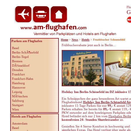
Flu
G
Home
>
News
>
Hotels
> Fruehbucher Schoenefeld
Parken am Flughafen
Frühbucherrabatte jetzt auch in Berlin...
Basel
Berlin-SchÃ¶nefeld
Berlin-Tegel
Bremen
DÃ¼sseldorf
Dresden
Frankfurt
Frankfurt-Hahn
Hamburg
Hannover
Leipzig
Holiday Inn Berlin-Schönefeld im DZ inklusive 15
MÃ¼nchen
Ein Schnäppchen der ganz besonderen Art wartet au
Salzburg
Flughafenhotel
Holiday Inn Berlin-Schönefeld Ai
Stuttgart
inklusive 15 Tage Parken füe nur
99,- €
anstatt 12
Parken erhalten Sie bereits für
89,- €
anstatt 119,- 
Wien
PKW entweder auf dem hoteleigenen Parkplatz oder 
Hotel befindet sich nur 2 km vom
Flughafen Berli
Hotels am Flughafen
kostenfreien 24- Stunden Shuttletransfer
an.
Amsterdam
Genießen Sie 4 Sterne Komfort in hochwertig und
Basel
sämtlichen Extras. Das Hotel verfügt über mehr a