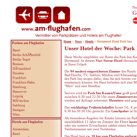
Flu
G
Home
>
News
>
Hotels
> Dortmund Hotel Park Inn
Parken am Flughafen
Unser Hotel der Woche: Par
Basel
Berlin-SchÃ¶nefeld
Diese Woche empfehlen wir Ihnen das Park Inn K
Berlin-Tegel
Dortmund. In diesem
Vier-Sterne-Hotel
übernacht
Bremen
in Ihren Urlaub.
DÃ¼sseldorf
Die
94 modern eingerichteten Zimmer
des Hotels 
Dresden
Bad/Dusche, TV, Telefon, Minibar und Klimaanlag
Frankfurt
des Park Inn sorgen dafür, dass Sie sich bereits vo
Frankfurt-Hahn
einstimmen können. Im Haus befinden sich eine Mi
"Miró" und eine Hotelbar.
Hamburg
Hannover
Service wird im
Park Inn Kamen/Unna
groß gesch
Leipzig
zwischen 6:30 und 22:30 Uhr einen
Zimmerservic
werden auf Anfrage zubereitet.
Haustiere
sind gege
MÃ¼nchen
Salzburg
Das
reichhaltige Frühstücksbuffet
kostet 14,- € p
Stuttgart
6:30 bis 10:30 Uhr gereicht. Ein
Lunchpaket
ist f
Wien
Als besonderes Angebot für Kinder können im Pa
Hotels am Flughafen
einschließlich 12 Jahre im Zimmer der Eltern
kost
oder ein weiterer Erwachsener zahlen einen Aufpre
Amsterdam
Vierbettzimmer mit zwei Twinbetten.
Basel
Das Hotel liegt
ca. 10 km vom Flughafen entfernt