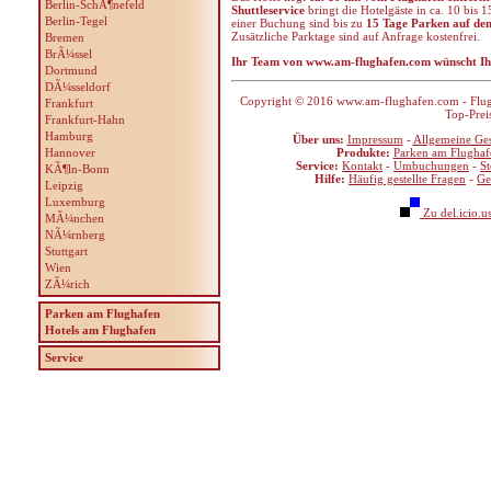
Berlin-SchÃ¶nefeld
Shuttleservice
bringt die Hotelgäste in ca. 10 bi
Berlin-Tegel
einer Buchung sind bis zu
15 Tage Parken auf dem
Zusätzliche Parktage sind auf Anfrage kostenfrei.
Bremen
BrÃ¼ssel
Ihr Team von www.am-flughafen.com wünscht Ih
Dortmund
DÃ¼sseldorf
Copyright © 2016 www.am-flughafen.com - Flugha
Frankfurt
Top-Prei
Frankfurt-Hahn
Hamburg
Über uns:
Impressum
-
Allgemeine Ge
Hannover
Produkte:
Parken am Flughaf
Service:
Kontakt
-
Umbuchungen
-
S
KÃ¶ln-Bonn
Hilfe:
Häufig gestellte Fragen
-
Ge
Leipzig
Luxemburg
Zu del.icio.u
MÃ¼nchen
NÃ¼rnberg
Stuttgart
Wien
ZÃ¼rich
Parken am Flughafen
Hotels am Flughafen
Service