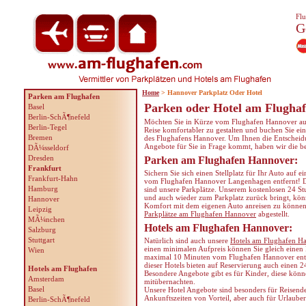
Flu
G
Home
> Hannover Parkplatz Oder Hotel
Parken am Flughafen
Parken oder Hotel am Flugha
Basel
Berlin-SchÃ¶nefeld
Möchten Sie in Kürze vom Flughafen Hannover aus 
Berlin-Tegel
Reise komfortabler zu gestalten und buchen Sie ein
Bremen
des Flughafens Hannover. Um Ihnen die Entscheidu
Angebote für Sie in Frage kommt, haben wir die be
DÃ¼sseldorf
Dresden
Parken am Flughafen Hannover:
Frankfurt
Sichern Sie sich einen Stellplatz für Ihr Auto au
Frankfurt-Hahn
vom Flughafen Hannover Langenhagen entfernt! 
Hamburg
sind unsere Parkplätze. Unserem kostenlosen 24 St
und auch wieder zum Parkplatz zurück bringt, kön
Hannover
Komfort mit dem eigenen Auto anreisen zu können 
Leipzig
Parkplätze am Flughafen Hannover
abgestellt.
MÃ¼nchen
Hotels am Flughafen Hannover:
Salzburg
Stuttgart
Natürlich sind auch unsere
Hotels am Flughafen H
einen minimalen Aufpreis können Sie gleich einen 
Wien
maximal 10 Minuten vom Flughafen Hannover entfe
dieser Hotels bieten auf Reservierung auch einen 
Hotels am Flughafen
Besondere Angebote gibt es für Kinder, diese könn
Amsterdam
mitübernachten.
Basel
Unsere Hotel Angebote sind besonders für Reisende
Ankunftszeiten von Vorteil, aber auch für Urlauber
Berlin-SchÃ¶nefeld