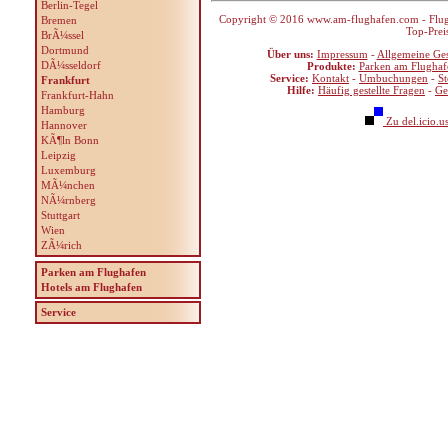
Berlin-Tegel
Copyright © 2016 www.am-flughafen.com - Flugha
Bremen
Top-Prei
BrÃ¼ssel
Dortmund
Über uns:
Impressum
-
Allgemeine Ge
DÃ¼sseldorf
Produkte:
Parken am Flughaf
Service:
Kontakt
-
Umbuchungen
-
S
Frankfurt
Hilfe:
Häufig gestellte Fragen
-
Ge
Frankfurt-Hahn
Hamburg
Zu del.icio.u
Hannover
KÃ¶ln Bonn
Leipzig
Luxemburg
MÃ¼nchen
NÃ¼rnberg
Stuttgart
Wien
ZÃ¼rich
Parken am Flughafen
Hotels am Flughafen
Service