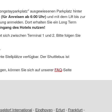
Longstayparkplatz" ausgewiesenen Parkplatz hinter
n
(für Anreisen ab 6:00 Uhr)
und mit dem Lift bis zur
igung anmelden. Dort erhalten Sie ein Long Term
eingang des Hotels nutzen!
t sich zwischen Terminal 1 und 2. Bitte folgen Sie
.
te Stellplätze verfügbar. Der Shuttlebus ist
igen, können Sie sich auf unserer
FAQ
-Seite
eldorf International
-
Eindhoven
-
Erfurt
-
Frankfurt
-