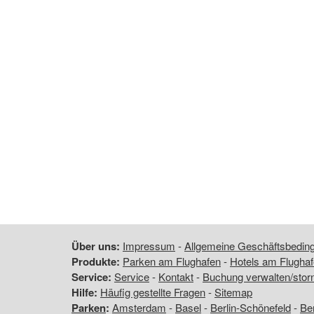
Über uns:
Impressum
-
Allgemeine Geschäftsbedi
Produkte:
Parken am Flughafen
-
Hotels am Flugha
Service:
Service
-
Kontakt
-
Buchung verwalten/stor
Hilfe:
Häufig gestellte Fragen
-
Sitemap
Parken
:
Amsterdam
-
Basel
-
Berlin-Schönefeld
-
Ber