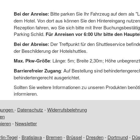
Bei der Anreise:
Bitte parken Sie Ihr Fahrzeug auf dem als "
dem Hotel. Von dort aus können Sie den Hintereingang nutze
Rezeption fahren, wo Sie sich bitte mit Ihrer Buchungsbestät
Parking Schild.
Für Anreisen vor 6:00 Uhr bitte den Haupt
Bei der Abreise:
Der Treffpunkt für den Shuttleservice befinde
der Beschilderung der Hotelshuttles.
Max. Pkw-Größe
: Länge: 5m; Breite 2,30m; Höhe unbegrenzt
Barrierefreier Zugang
: Auf Bestellung sind behindertengerech
behindertengerecht ausgerichtet.
Sollten Sie weitere Informationen zu unseren Produkten benöt
informieren.
ngungen
-
Datenschutz
-
Widerrufsbelehrung
fen
nieren
-
Newsletter
lin-Tegel
-
Bratislava
-
Bremen
-
Brüssel
-
Dresden
-
Dortmund
-
Düss