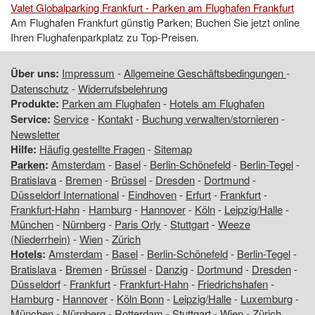
Valet Globalparking Frankfurt - Parken am Flughafen Frankfurt
Am Flughafen Frankfurt günstig Parken; Buchen Sie jetzt online
Ihren Flughafenparkplatz zu Top-Preisen.
Über uns:
Impressum
-
Allgemeine Geschäftsbedingungen
-
Datenschutz
-
Widerrufsbelehrung
Produkte:
Parken am Flughafen
-
Hotels am Flughafen
Service:
Service
-
Kontakt
-
Buchung verwalten/stornieren
-
Newsletter
Hilfe:
Häufig gestellte Fragen
-
Sitemap
Parken
:
Amsterdam
-
Basel
-
Berlin-Schönefeld
-
Berlin-Tegel
-
Bratislava
-
Bremen
-
Brüssel
-
Dresden
-
Dortmund
-
Düsseldorf International
-
Eindhoven
-
Erfurt
-
Frankfurt
-
Frankfurt-Hahn
-
Hamburg
-
Hannover
-
Köln
-
Leipzig/Halle
-
München
-
Nürnberg
-
Paris Orly
-
Stuttgart
-
Weeze
(Niederrhein)
-
Wien
-
Zürich
Hotels
:
Amsterdam
-
Basel
-
Berlin-Schönefeld
-
Berlin-Tegel
-
Bratislava
-
Bremen
-
Brüssel
-
Danzig
-
Dortmund
-
Dresden
-
Düsseldorf
-
Frankfurt
-
Frankfurt-Hahn
-
Friedrichshafen
-
Hamburg
-
Hannover
-
Köln Bonn
-
Leipzig/Halle
-
Luxemburg
-
München
-
Nürnberg
-
Rotterdam
-
Stuttgart
-
Wien
-
Zürich