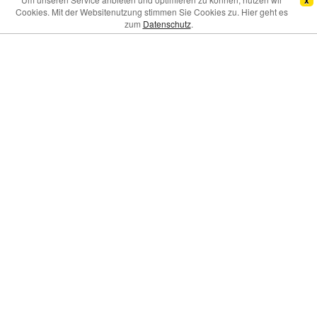
x
Cookies. Mit der Websitenutzung stimmen Sie Cookies zu. Hier geht es
zum
Datenschutz
.
Max. Pkw-Größe
: Höhe 10,00m, Breite: 3,00 m, Länge: 12,00
m.
Mindestparkdauer:
1 Tag.