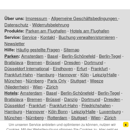
Über uns:
Impressum
-
Allgemeine Geschäftsbedingungen
-
Datenschutz
-
Widerrufsbelehrung
Produkte:
Parken am Flughafen
-
Hotels am Flughafen
Service:
Service
-
Kontakt
-
Buchung verwalten/stornieren
-
Newsletter
Hilfe:
Häufig gestellte Fragen
-
Sitemap
Parken
:
Amsterdam
-
Basel
-
Berlin-Schönefeld
-
Berlin-Tegel
-
Bratislava
-
Bremen
-
Brüssel
-
Dresden
-
Dortmund
-
Düsseldorf International
-
Eindhoven
-
Erfurt
-
Frankfurt
-
Frankfurt-Hahn
-
Hamburg
-
Hannover
-
Köln
-
Leipzig/Halle
-
München
-
Nürnberg
-
Paris Orly
-
Stuttgart
-
Weeze
(Niederrhein)
-
Wien
-
Zürich
Hotels
:
Amsterdam
-
Basel
-
Berlin-Schönefeld
-
Berlin-Tegel
-
Bratislava
-
Bremen
-
Brüssel
-
Danzig
-
Dortmund
-
Dresden
-
Düsseldorf
-
Frankfurt
-
Frankfurt-Hahn
-
Friedrichshafen
-
Hamburg
-
Hannover
-
Köln Bonn
-
Leipzig/Halle
-
Luxemburg
-
München
-
Nürnberg
-
Rotterdam
-
Stuttgart
-
Wien
-
Zürich
Um unseren Service anbieten und optimieren zu können, nutzen wir
x
Copyright © 2026 www.am-flughafen.com - Flughafenhotels und
Cookies. Mit der Websitenutzung stimmen Sie Cookies zu. Hier geht es