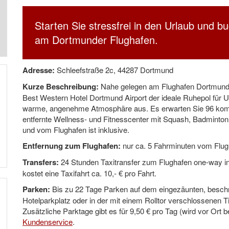
Starten Sie stressfrei in den Urlaub und 
am Dortmunder Flughafen.
Adresse:
Schleefstraße 2c, 44287 Dortmund
Kurze Beschreibung:
Nahe gelegen am Flughafen Dortmund un
Best Western Hotel Dortmund Airport der ideale Ruhepol für U
warme, angenehme Atmosphäre aus. Es erwarten Sie 96 komf
entfernte Wellness- und Fitnesscenter mit Squash, Badminton,
und vom Flughafen ist inklusive.
Entfernung zum Flughafen:
nur ca. 5 Fahrminuten vom Flugh
Transfers:
24 Stunden Taxitransfer zum Flughafen one-way inkl
kostet eine Taxifahrt ca. 10,- € pro Fahrt.
Parken:
Bis zu 22 Tage Parken auf dem eingezäunten, beschra
Hotelparkplatz oder in der mit einem Rolltor verschlossenen Ti
Zusätzliche Parktage gibt es für 9,50 € pro Tag (wird vor Ort b
Kundenservice
.