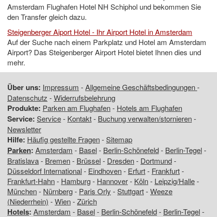
Amsterdam Flughafen Hotel NH Schiphol und bekommen Sie
den Transfer gleich dazu.
Steigenberger Aiport Hotel - Ihr Airport Hotel in Amsterdam
Auf der Suche nach einem Parkplatz und Hotel am Amsterdam
Airport? Das Steigenberger Airport Hotel bietet Ihnen dies und
mehr.
Über uns:
Impressum
-
Allgemeine Geschäftsbedingungen
-
Datenschutz
-
Widerrufsbelehrung
Produkte:
Parken am Flughafen
-
Hotels am Flughafen
Service:
Service
-
Kontakt
-
Buchung verwalten/stornieren
-
Newsletter
Hilfe:
Häufig gestellte Fragen
-
Sitemap
Parken
:
Amsterdam
-
Basel
-
Berlin-Schönefeld
-
Berlin-Tegel
-
Bratislava
-
Bremen
-
Brüssel
-
Dresden
-
Dortmund
-
Düsseldorf International
-
Eindhoven
-
Erfurt
-
Frankfurt
-
Frankfurt-Hahn
-
Hamburg
-
Hannover
-
Köln
-
Leipzig/Halle
-
München
-
Nürnberg
-
Paris Orly
-
Stuttgart
-
Weeze
(Niederrhein)
-
Wien
-
Zürich
Hotels
:
Amsterdam
-
Basel
-
Berlin-Schönefeld
-
Berlin-Tegel
-