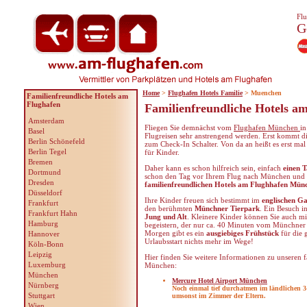
Flu
G
Home
>
Flughafen Hotels Familie
> Muenchen
Familienfreundliche Hotels am
Flughafen
Familienfreundliche Hotels 
Amsterdam
Fliegen Sie demnächst vom
Flughafen München
in
Basel
Flugreisen sehr anstrengend werden. Erst kommt d
Berlin Schönefeld
zum Check-In Schalter. Von da an heißt es erst mal 
Berlin Tegel
für Kinder.
Bremen
Daher kann es schon hilfreich sein, einfach
einen 
Dortmund
schon den Tag vor Ihrem Flug nach München und ü
Dresden
familienfreundlichen Hotels am Flughhafen Mün
Düsseldorf
Ihre Kinder freuen sich bestimmt im
englischen G
Frankfurt
den berühmten
Münchner Tierpark
. Ein Besuch i
Frankfurt Hahn
Jung und Alt
. Kleinere Kinder können Sie auch m
Hamburg
begeistern, der nur ca. 40 Minuten vom Münchner 
Morgen gibt es ein
ausgiebiges Frühstück
für die 
Hannover
Urlaubsstart nichts mehr im Wege!
Köln-Bonn
Leipzig
Hier finden Sie weitere Informationen zu unseren 
Luxemburg
München:
München
Mercure Hotel Airport München
Nürnberg
Noch einmal tief durchatmen im ländlichen 3
Stuttgart
umsonst im Zimmer der Eltern.
Wien