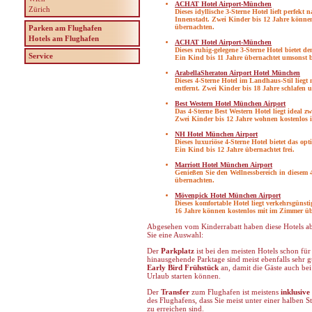
ACHAT Hotel Airport-München
Zürich
Dieses idyllische 3-Sterne Hotel lieft perf
Innenstadt. Zwei Kinder bis 12 Jahre könne
übernachten.
Parken am Flughafen
Hotels am Flughafen
ACHAT Hotel Airport-München
Dieses ruhig-gelegene 3-Sterne Hotel bietet d
Service
Ein Kind bis 11 Jahre übernachtet umsonst b
ArabellaSheraton Airport Hotel München
Dieses 4-Sterne Hotel im Landhaus-Stil lie
entfernt. Zwei Kinder bis 18 Jahre schlafen
Best Western Hotel München Airport
Das 4-Sterne Best Western Hotel liegt ideal
Zwei Kinder bis 12 Jahre wohnen kostenlos 
NH Hotel München Airport
Dieses luxuriöse 4-Sterne Hotel bietet das o
Ein Kind bis 12 Jahre übernachtet frei.
Marriott Hotel München Airport
Genießen Sie den Wellnessbereich in diesem 4
übernachten.
Mövenpick Hotel München Airport
Dieses komfortable Hotel liegt verkehrsgüns
16 Jahre können kostenlos mit im Zimmer ü
Abgesehen vom Kinderrabatt haben diese Hotels abe
Sie eine Auswahl:
Der
Parkplatz
ist bei den meisten Hotels schon für
hinausgehende Parktage sind meist ebenfalls sehr gü
Early Bird Frühstück
an, damit die Gäste auch bei
Urlaub starten können.
Der
Transfer
zum Flughafen ist meistens
inklusive
des Flughafens, dass Sie meist unter einer halben
zu erreichen sind.