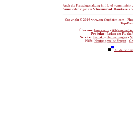
Auch die Freizeitgestaltung im Hotel kommt nicht z
Sauna
oder sogar ein
Schwimmbad
.
Haustiere
sin
Copyright © 2016 www.am-flughafen.com - Flugha
Top-Prei
Über uns:
Impressum
-
Allgemeine Ge
Produkte:
Parken am Flughaf
Service:
Kontakt
-
Umbuchungen
-
S
Hilfe:
Häufig gestellte Fragen
-
Ge
Zu del.icio.u