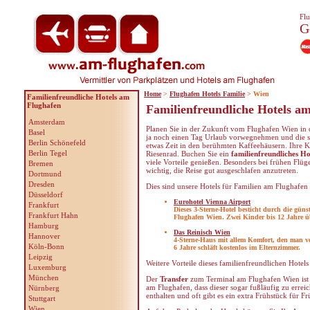
Flu
G
Home
>
Flughafen Hotels Familie
> Wien
Familienfreundliche Hotels am
Flughafen
Familienfreundliche Hotels a
Amsterdam
Planen Sie in der Zukunft vom Flughafen Wien in di
Basel
ja noch einen Tag Urlaub vorwegnehmen und die s
Berlin Schönefeld
etwas Zeit in den berühmten Kaffeehäusern. Ihre K
Berlin Tegel
Riesenrad. Buchen Sie ein
familienfreundliches H
viele Vorteile genießen. Besonders bei frühen Flüg
Bremen
wichtig, die Reise gut ausgeschlafen anzutreten.
Dortmund
Dresden
Dies sind unsere Hotels für Familien am Flughafen
Düsseldorf
Eurohotel Vienna Airport
Frankfurt
Dieses 3-Sterne-Hotel besticht durch die gü
Frankfurt Hahn
Flughafen Wien. Zwei Kinder bis 12 Jahre ü
Hamburg
Das Reinisch Wien
Hannover
4-Sterne-Haus mit allem Komfort, den man vo
Köln-Bonn
6 Jahre schläft kostenlos im Elternzimmer.
Leipzig
Weitere Vorteile dieses familienfreundlichen Hotels
Luxemburg
München
Der
Transfer
zum Terminal am Flughafen Wien ist
am Flughafen, dass dieser sogar fußläufig zu erreich
Nürnberg
enthalten und oft gibt es ein extra Frühstück für Fr
Stuttgart
Wien