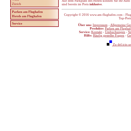
Auf dem Parkplatz des Hotels können Sie Ihr Auto 
Zürich
sind bereits im Preis
inklusive
.
Parken am Flughafen
Copyright © 2016 www.am-flughafen.com - Flugha
Hotels am Flughafen
Top-Prei
Service
Über uns:
Impressum
-
Allgemeine Ge
Produkte:
Parken am Flughaf
Service:
Kontakt
-
Umbuchungen
-
S
Hilfe:
Häufig gestellte Fragen
-
Ge
Zu del.icio.u