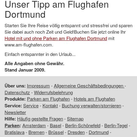
Unser Tipp am Flughafen
Dortmund
Starten Sie Ihre Reise völlig entspannt und stressfrei und sparen
Sie dabei auch noch Zeit und Geld!Buchen Sie jetzt online Ihr
Hotel mit und ohne Parken am Flughafen Dortmund
mit
www.am-flughafen.com.
Einfach entspannter in den Urlaub...
Alle Angaben ohne Gewähr.
Stand Januar 2009.
Über uns:
Impressum
-
Allgemeine Geschäftsbedingungen
-
Datenschutz
-
Widerrufsbelehrung
Produkte:
Parken am Flughafen
-
Hotels am Flughafen
Service:
Service
-
Kontakt
-
Buchung verwalten/stornieren
-
Newsletter
Hilfe:
Häufig gestellte Fragen
-
Sitemap
Parken
:
Amsterdam
-
Basel
-
Berlin-Schönefeld
-
Berlin-Tegel
-
Bratislava
-
Bremen
-
Brüssel
-
Dresden
-
Dortmund
-