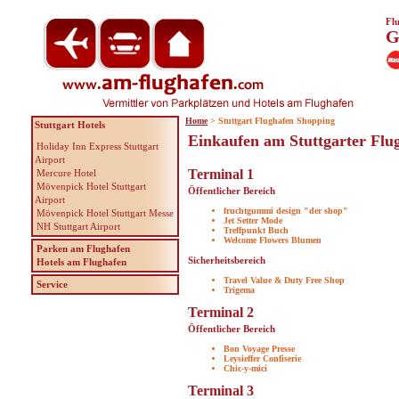
Fl
G
Home
> Stuttgart Flughafen Shopping
Stuttgart Hotels
Einkaufen am Stuttgarter Flu
Holiday Inn Express Stuttgart
Airport
Terminal 1
Mercure Hotel
Mövenpick Hotel Stuttgart
Öffentlicher Bereich
Airport
fruchtgummi design "der shop"
Mövenpick Hotel Stuttgart Messe
Jet Setter Mode
NH Stuttgart Airport
Treffpunkt Buch
Welcome Flowers Blumen
Parken am Flughafen
Sicherheitsbereich
Hotels am Flughafen
Travel Value & Duty Free Shop
Service
Trigema
Terminal 2
Öffentlicher Bereich
Bon Voyage Presse
Leysieffer Confiserie
Chic-y-mici
Terminal 3