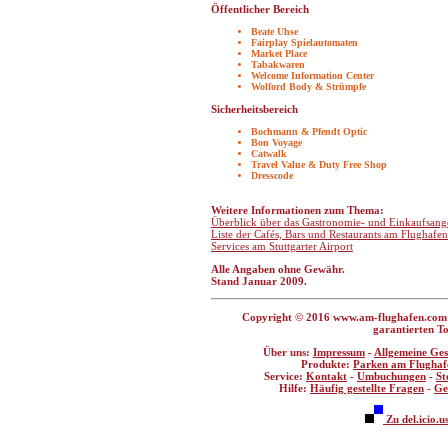
Öffentlicher Bereich
Beate Uhse
Fairplay Spielautomaten
Market Place
Tabakwaren
Welcome Information Center
Wolford Body & Strümpfe
Sicherheitsbereich
Bochmann & Pfendt Optic
Bon Voyage
Catwalk
Travel Value & Duty Free Shop
Dresscode
Weitere Informationen zum Thema:
Überblick über das Gastronomie- und Einkaufsange
Liste der Cafés, Bars und Restaurants am Flughafen
Services am Stuttgarter Airport
Alle Angaben ohne Gewähr.
Stand Januar 2009.
Copyright © 2016 www.am-flughafen.com -
garantierten To
Über uns:
Impressum
-
Allgemeine Ge
Produkte:
Parken am Flughaf
Service:
Kontakt
-
Umbuchungen
-
St
Hilfe:
Häufig gestellte Fragen
-
Ge
Zu del.icio.u