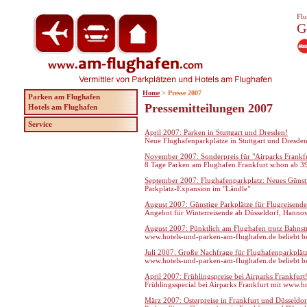
Flu
G
Home
> Presse 2007
Parken am Flughafen
Pressemitteilungen 2007
Hotels am Flughafen
Service
April 2007: Parken in Stuttgart und Dresden!
Neue Flughafenparkplätze in Stuttgart und Dresde
November 2007: Sonderpreis für "Airparks Frankf
8 Tage Parken am Flughafen Frankfurt schon ab 39
September 2007: Flughafenparkplatz: Neues Günsti
Parkplatz-Expansion im "Ländle"
August 2007: Günstige Parkplätze für Flugreisende
Angebot für Winterreisende ab Düsseldorf, Hanno
August 2007: Pünktlich am Flughafen trotz Bahnst
www.hotels-und-parken-am-flughafen.de beliebt b
Juli 2007: Große Nachfrage für Flughafenparkplä
www.hotels-und-parken-am-flughafen.de beliebt b
April 2007: Frühlingspreise bei Airparks Frankfurt
Frühlingsspecial bei Airparks Frankfurt mit www.
März 2007: Osterpreise in Frankfurt und Düsseldor