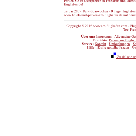
Parken Sie zu Osterpreisen in Frankfurt und Düss
flughafen.de!
Januar 2007: Park-Sparwochen - 8 Tage Flughafen
www.hotels-und-parken-am-flughafen.de mit neue
Copyright © 2016 www.am-flughafen.com - Flugha
Top-Prei
Über uns:
Impressum
-
Allgemeine Ge
Produkte:
Parken am Flughaf
Service:
Kontakt
-
Umbuchungen
-
S
Hilfe:
Häufig gestellte Fragen
-
Ge
Zu del.icio.u