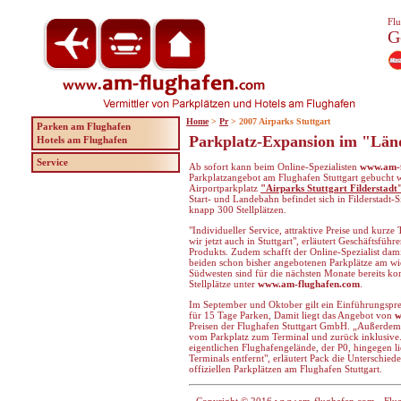
Flu
G
Home
>
Pr
> 2007 Airparks Stuttgart
Parken am Flughafen
Parkplatz-Expansion im "Län
Hotels am Flughafen
Service
Ab sofort kann beim Online-Spezialisten
www.am-f
Parkplatzangebot am Flughafen Stuttgart gebucht
Airportparkplatz
"Airparks Stuttgart Filderstadt
Start- und Landebahn befindet sich in Filderstadt-
knapp 300 Stellplätzen.
"Individueller Service, attraktive Preise und kurze
wir jetzt auch in Stuttgart", erläutert Geschäftsfü
Produkts. Zudem schafft der Online-Spezialist dami
beiden schon bisher angebotenen Parkplätze am wi
Südwesten sind für die nächsten Monate bereits k
Stellplätze unter
www.am-flughafen.com
.
Im September und Oktober gilt ein Einführungsprei
für 15 Tage Parken, Damit liegt das Angebot von
w
Preisen der Flughafen Stuttgart GmbH. „Außerdem 
vom Parkplatz zum Terminal und zurück inklusive.
eigentlichen Flughafengelände, der P0, hingegen 
Terminals entfernt", erläutert Pack die Unterschi
offiziellen Parkplätzen am Flughafen Stuttgart.