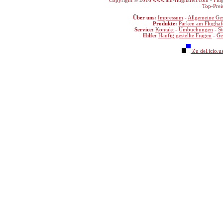
Copyright © 2016 www.am-flughafen.com - Flugha
Top-Prei
Über uns:
Impressum
-
Allgemeine Ge
Produkte:
Parken am Flughaf
Service:
Kontakt
-
Umbuchungen
-
S
Hilfe:
Häufig gestellte Fragen
-
Ge
Zu del.icio.u