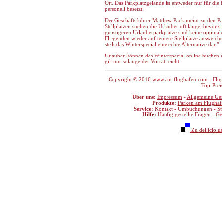
Ort. Das Parkplatzgelände ist entweder nur für di
personell besetzt.
Der Geschäftsführer Matthew Pack meint zu den P
Stellplätzen suchen die Urlauber oft lange, bevor si
günstigeren Urlauberparkplätze sind keine optimal
Fliegenden wieder auf teurere Stellplätze ausweich
stellt das Winterspecial eine echte Alternative dar."
Urlauber können das Winterspecial online buchen 
gilt nur solange der Vorrat reicht.
Copyright © 2016 www.am-flughafen.com - Flugha
Top-Prei
Über uns:
Impressum
-
Allgemeine Ge
Produkte:
Parken am Flughaf
Service:
Kontakt
-
Umbuchungen
-
S
Hilfe:
Häufig gestellte Fragen
-
Ge
Zu del.icio.u