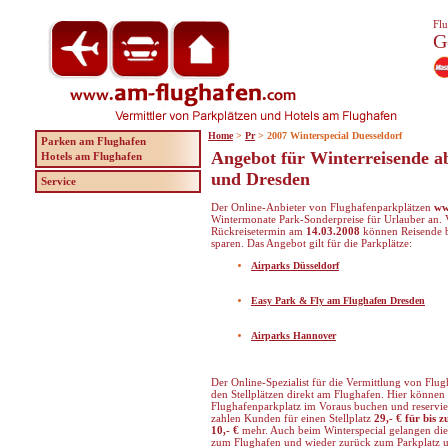
Flu
G
Home
>
Pr
> 2007 Winterspecial Duesseldorf
Parken am Flughafen
Angebot für Winterreisende a
Hotels am Flughafen
und Dresden
Service
Der Online-Anbieter von Flughafenparkplätzen
ww
Wintermonate Park-Sonderpreise für Urlauber an
Rückreisetermin am
14.03.2008
können Reisende b
sparen. Das Angebot gilt für die Parkplätze:
Airparks Düsseldorf
Easy Park & Fly am Flughafen Dresden
Airparks Hannover
Der Online-Spezialist für die Vermittlung von Flugh
den Stellplätzen direkt am Flughafen. Hier können
Flughafenparkplatz im Voraus buchen und reservie
zahlen Kunden für einen Stellplatz
29,- € für bis 
10,- €
mehr. Auch beim Winterspecial gelangen d
zum Flughafen und wieder zurück zum Parkplatz u