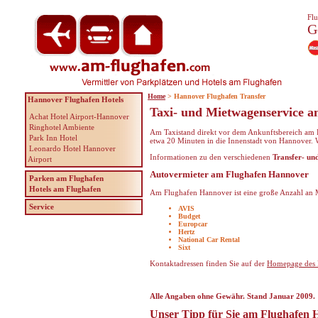
Flu
G
Home
> Hannover Flughafen Transfer
Hannover Flughafen Hotels
Taxi- und Mietwagenservice 
Achat Hotel Airport-Hannover
Ringhotel Ambiente
Am Taxistand direkt vor dem Ankunftsbereich am
Park Inn Hotel
etwa 20 Minuten in die Innenstadt von Hannover. 
Leonardo Hotel Hannover
Informationen zu den verschiedenen
Transfer- un
Airport
Autovermieter am Flughafen Hannover
Parken am Flughafen
Hotels am Flughafen
Am Flughafen Hannover ist eine große Anzahl an 
Service
AVIS
Budget
Europcar
Hertz
National Car Rental
Sixt
Kontaktadressen finden Sie auf der
Homepage des 
Alle Angaben ohne Gewähr. Stand Januar 2009.
Unser Tipp für Sie am Flughafen