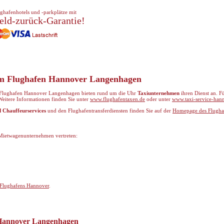
ghafenhotels und -parkplätze mit
eld-zurück-Garantie!
am Flughafen Hannover Langenhagen
 Flughafen Hannover Langenhagen bieten rund um die Uhr
Taxiunternehmen
ihren Dienst an. F
Weitere Informationen finden Sie unter
www.flughafentaxen.de
oder unter
www.taxi-service-han
d Chauffeurservices
und den Flughafentransferdiensten finden Sie auf der
Homepage des Flugha
Mietwagenunternehmen vertreten:
Flughafens Hannover
.
 Hannover Langenhagen