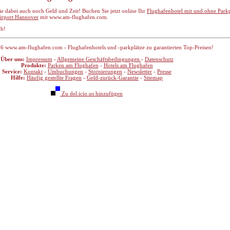
sie dabei auch noch Geld und Zeit! Buchen Sie jetzt online Ihr
Flughafenhotel mit und ohne Park
irport Hannover
mit www.am-flughafen.com.
ub!
6 www.am-flughafen.com - Flughafenhotels und -parkplätze zu garantierten Top-Preisen!
Über uns:
Impressum
-
Allgemeine Geschäftsbedingungen
-
Datenschutz
Produkte:
Parken am Flughafen
-
Hotels am Flughafen
Service:
Kontakt
-
Umbuchungen
-
Stornierungen
-
Newsletter
-
Presse
Hilfe:
Häufig gestellte Fragen
-
Geld-zurück-Garantie
-
Sitemap
Zu del.icio.us hinzufügen