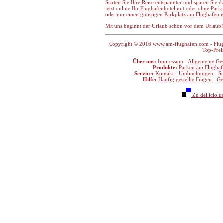
Starten Sie Ihre Reise entspannter und sparen Sie 
jetzt online Ihr
Flughafenhotel mit oder ohne Par
oder nur einen günstigen
Parkplatz am Flughafen
m
Mit uns beginnt der Urlaub schon vor dem Urlaub!
Copyright © 2016 www.am-flughafen.com - Flugha
Top-Prei
Über uns:
Impressum
-
Allgemeine Ge
Produkte:
Parken am Flughaf
Service:
Kontakt
-
Umbuchungen
-
S
Hilfe:
Häufig gestellte Fragen
-
Ge
Zu del.icio.u