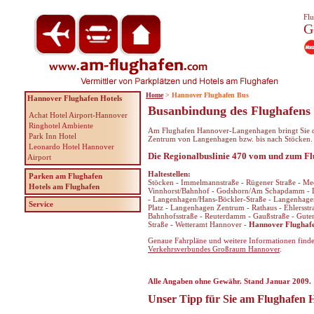
Flu
G
Home
> Hannover Flughafen Bus
Hannover Flughafen Hotels
Busanbindung des Flughafen
Achat Hotel Airport-Hannover
Ringhotel Ambiente
Am Flughafen Hannover-Langenhagen bringt Sie di
Park Inn Hotel
Zentrum von Langenhagen bzw. bis nach Stöcken.
Leonardo Hotel Hannover
Die Regionalbuslinie 470 vom und zum 
Airport
Haltestellen:
Parken am Flughafen
Stöcken - Immelmannstraße - Rügener Straße - Mec
Hotels am Flughafen
Vinnhorst/Bahnhof - Godshorn/Am Schapdamm - Le
- Langenhagen/Hans-Böckler-Straße - Langenhagen
Service
Platz - Langenhagen Zentrum - Rathaus - Ehlersstra
Bahnhofsstraße - Reuterdamm - Gaußstraße - Gutenb
Straße - Wetteramt Hannover -
Hannover Flughaf
Genaue Fahrpläne und weitere Informationen find
Verkehrsverbundes Großraum Hannover
.
Alle Angaben ohne Gewähr. Stand Januar 2009.
Unser Tipp für Sie am Flughafen