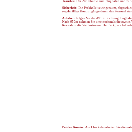
Transfer:
Der 24h Shuttle zum Flughafen und zurüc
Sicherheit:
Die Parkhalle ist eingezäunt, abgeschl
regelmäßige Kontrollgänge durch das Personal statt
Anfahrt:
Folgen Sie der A91 in Richtung Flughafe
Nach 650m nehmen Sie bitte nochmals die zweite A
links ab in die Via Portuense. Der Parkplatz befindet
Bei der Anreise:
Am Check-In erhalten Sie die no