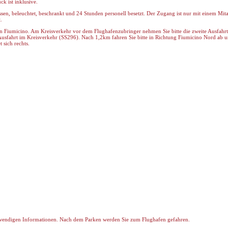
k ist inklusive.
ossen, beleuchtet, beschrankt und 24 Stunden personell besetzt. Der Zugang ist nur mit einem Mit
.
n Fiumicino. Am Kreisverkehr vor dem Flughafenzubringer nehmen Sie bitte die zweite Ausfahrt
usfahrt im Kreisverkehr (SS296). Nach 1,2km fahren Sie bitte in Richtung Fiumicino Nord ab 
 sich rechts.
twendigen Informationen. Nach dem Parken werden Sie zum Flughafen gefahren.