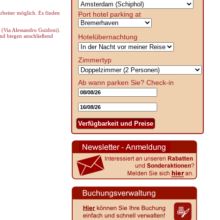
arbeiter möglich. Es finden
Port hotel parking at
 (Via Alessandro Guidoni).
und biegen anschließend
Hotelübernachtung
Zimmertyp
Ab wann parken Sie?
Check-in
Verfügbarkeit und Preise