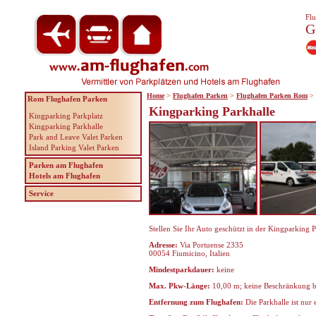
Flu
G
Home
>
Flughafen Parken
>
Flughafen Parken Rom
>
Rom Flughafen Parken
Kingparking Parkhalle
Kingparking Parkplatz
Kingparking Parkhalle
Park and Leave Valet Parken
Island Parking Valet Parken
Parken am Flughafen
Hotels am Flughafen
Service
Stellen Sie Ihr Auto geschützt in der Kingparking
Adresse:
Via Portuense 2335
00054 Fiumicino, Italien
Mindestparkdauer:
keine
Max. Pkw-Länge:
10,00 m; keine Beschränkung b
Entfernung zum Flughafen:
Die Parkhalle ist nu