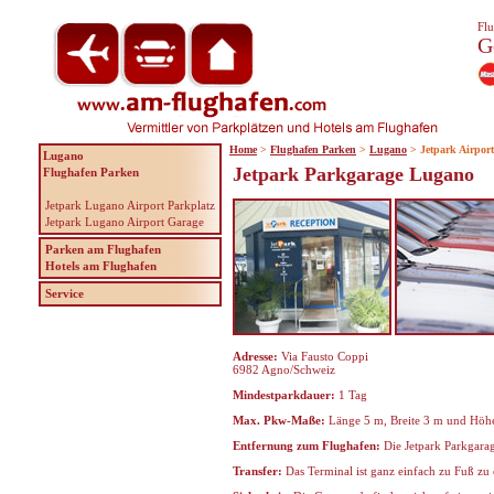
Flu
G
Home
>
Flughafen Parken
>
Lugano
> Jetpark Airpor
Lugano
Jetpark Parkgarage Lugano
Flughafen Parken
Jetpark Lugano Airport Parkplatz
Jetpark Lugano Airport Garage
Parken am Flughafen
Hotels am Flughafen
Service
Adresse:
Via Fausto Coppi
6982 Agno/Schweiz
Mindestparkdauer:
1 Tag
Max. Pkw-Maße:
Länge 5 m, Breite 3 m und Höhe
Entfernung zum Flughafen:
Die Jetpark Parkgara
Transfer:
Das Terminal ist ganz einfach zu Fuß zu e