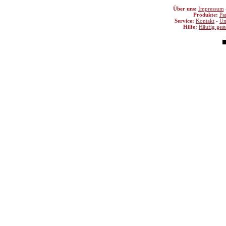
Über uns:
Impressum
Produkte:
Pa
Service:
Kontakt
-
Um
Hilfe:
Häufig gest