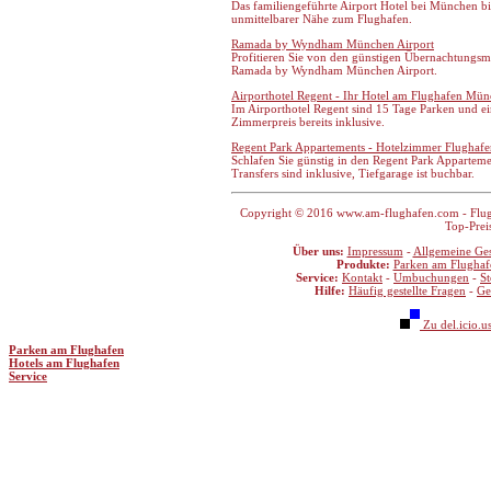
Das familiengeführte Airport Hotel bei München b
unmittelbarer Nähe zum Flughafen.
Ramada by Wyndham München Airport
Profitieren Sie von den günstigen Übernachtungsm
Ramada by Wyndham München Airport.
Airporthotel Regent - Ihr Hotel am Flughafen Mü
Im Airporthotel Regent sind 15 Tage Parken und e
Zimmerpreis bereits inklusive.
Regent Park Appartements - Hotelzimmer Flugha
Schlafen Sie günstig in den Regent Park Apparte
Transfers sind inklusive, Tiefgarage ist buchbar.
Copyright © 2016 www.am-flughafen.com - Flugha
Top-Prei
Über uns:
Impressum
-
Allgemeine Ge
Produkte:
Parken am Flughaf
Service:
Kontakt
-
Umbuchungen
-
S
Hilfe:
Häufig gestellte Fragen
-
Ge
Zu del.icio.u
Parken am Flughafen
Hotels am Flughafen
Service