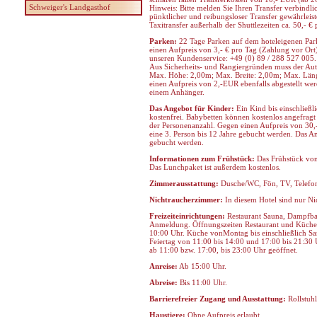
Schweiger's Landgasthof
Hinweis: Bitte melden Sie Ihren Transfer verbindl
pünktlicher und reibungsloser Transfer gewährleis
Taxitransfer außerhalb der Shuttlezeiten ca. 50,- € 
Parken:
22 Tage Parken auf dem hoteleigenen Parkp
einen Aufpreis von 3,- € pro Tag (Zahlung vor Ort)
unseren Kundenservice: +49 (0) 89 / 288 527 005.
Aus Sicherheits- und Rangiergründen muss der Aut
Max. Höhe: 2,00m; Max. Breite: 2,00m; Max. Lä
einen Aufpreis von 2,-EUR ebenfalls abgestellt w
einem Anhänger.
Das Angebot für Kinder:
Ein Kind bis einschließli
kostenfrei. Babybetten können kostenlos angefrag
der Personenanzahl. Gegen einen Aufpreis von 30,-
eine 3. Person bis 12 Jahre gebucht werden. Das A
gebucht werden.
Informationen zum Frühstück:
Das Frühstück von 
Das Lunchpaket ist außerdem kostenlos.
Zimmerausstattung:
Dusche/WC, Fön, TV, Telefon,
Nichtraucherzimmer:
In diesem Hotel sind nur N
Freizeiteinrichtungen:
Restaurant Sauna, Dampfba
Anmeldung. Öffnungszeiten Restaurant und Küche: 
10:00 Uhr. Küche vonMontag bis einschließlich S
Feiertag von 11:00 bis 14:00 und 17:00 bis 21:30 
ab 11:00 bzw. 17:00, bis 23:00 Uhr geöffnet.
Anreise:
Ab 15:00 Uhr.
Abreise:
Bis 11:00 Uhr.
Barrierefreier Zugang und Ausstattung:
Rollstuhl
Haustiere:
Ohne Aufpreis erlaubt.