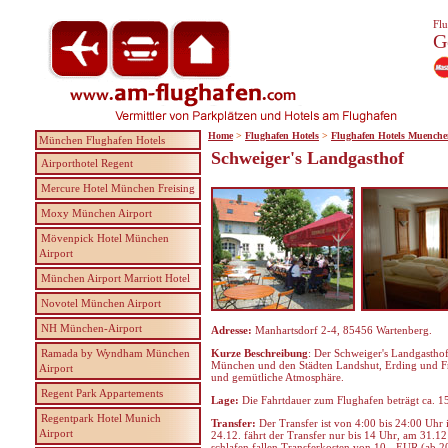
Flu
G
Home
>
Flughafen Hotels
>
Flughafen Hotels Muench
München Flughafen Hotels
Schweiger's Landgasthof
Airporthotel Regent
Mercure Hotel München Freising
Moxy München Airport
Mövenpick Hotel München
Airport
München Airport Marriott Hotel
Novotel München Airport
NH München-Airport
Adresse:
Manhartsdorf 2-4, 85456 Wartenberg.
Ramada by Wyndham München
Kurze Beschreibung
: Der Schweiger's Landgasthof
München und den Städten Landshut, Erding und Fre
Airport
und gemütliche Atmosphäre.
Regent Park Appartements
Lage:
Die Fahrtdauer zum Flughafen beträgt ca. 1
Regentpark Hotel Munich
Transfer:
Der Transfer ist von 4:00 bis 24:00 Uhr 
Airport
24.12. fährt der Transfer nur bis 14 Uhr, am 31.12 
schlafen fallen Transferkosten von 10,- EUR (ab 2