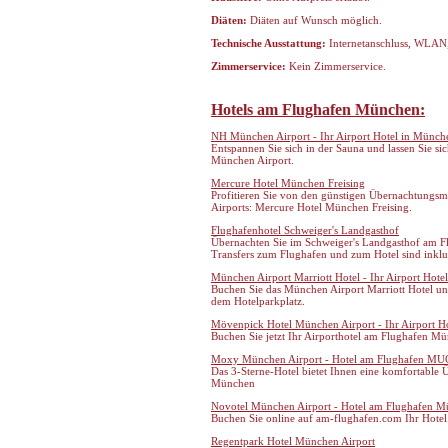
Diäten:
Diäten auf Wunsch möglich.
Technische Ausstattung:
Internetanschluss, WLAN,
Zimmerservice:
Kein Zimmerservice.
Hotels am Flughafen München:
NH München Airport - Ihr Airport Hotel in Münch
Entspannen Sie sich in der Sauna und lassen Sie s
München Airport.
Mercure Hotel München Freising
Profitieren Sie von den günstigen Übernachtungs
Airports: Mercure Hotel München Freising.
Flughafenhotel Schweiger's Landgasthof
Übernachten Sie im Schweiger's Landgasthof am F
Transfers zum Flughafen und zum Hotel sind inklu
München Airport Marriott Hotel - Ihr Airport Hotel
Buchen Sie das München Airport Marriott Hotel und
dem Hotelparkplatz.
Mövenpick Hotel München Airport - Ihr Airport H
Buchen Sie jetzt Ihr Airporthotel am Flughafen M
Moxy München Airport - Hotel am Flughafen MU
Das 3-Sterne-Hotel bietet Ihnen eine komfortable
München
Novotel München Airport - Hotel am Flughafen 
Buchen Sie online auf am-flughafen.com Ihr Hot
Regentpark Hotel München Airport