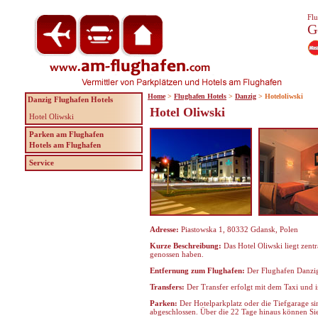
Flu
G
Home
>
Flughafen Hotels
>
Danzig
> Hoteloliwski
Danzig Flughafen Hotels
Hotel Oliwski
Hotel Oliwski
Parken am Flughafen
Hotels am Flughafen
Service
Adresse:
Piastowska 1, 80332 Gdansk, Polen
Kurze Beschreibung:
Das Hotel Oliwski liegt zentr
genossen haben.
Entfernung zum Flughafen:
Der Flughafen Danzig 
Transfers:
Der Transfer erfolgt mit dem Taxi und i
Parken:
Der Hotelparkplatz oder die Tiefgarage s
abgeschlossen. Über die 22 Tage hinaus können Sie