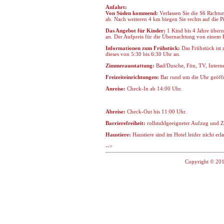
Anfahrt:
Von Süden kommend:
Verlassen Sie die S6 Richtu
ab. Nach weiteren 4 km biegen Sie rechts auf die Pi
Das Angebot für Kinder:
1 Kind bis 4 Jahre übern
an. Der Aufpreis für die Übernachtung von einem Ki
Informationen zum Frühstück:
Das Frühstück ist 
dieses von 5:30 bis 6:30 Uhr an.
Zimmerausstattung:
Bad/Dusche, Fön, TV, Internet
Freizeiteinrichtungen:
Bar rund um die Uhr geöffn
Anreise:
Check-In ab 14:00 Uhr.
Abreise:
Check-Out bis 11:00 Uhr.
Barrierefreiheit:
rollstuhlgeeigneter Aufzug und Z
Haustiere:
Haustiere sind im Hotel leider nicht erla
-->
Copyright © 201