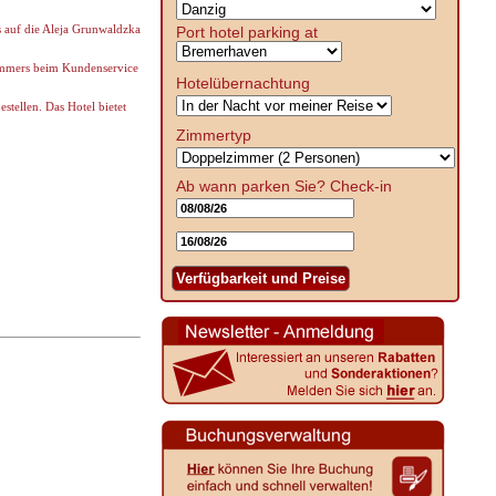
s auf die Aleja Grunwaldzka
Port hotel parking at
zimmers beim Kundenservice
Hotelübernachtung
stellen. Das Hotel bietet
Zimmertyp
Ab wann parken Sie?
Check-in
Verfügbarkeit und Preise