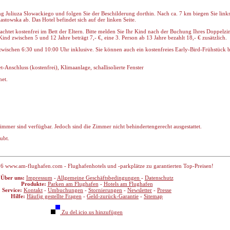
ng Juliuza Slowackiego und folgen Sie der Beschilderung dorthin. Nach ca. 7 km biegen Sie link
astowska ab. Das Hotel befindet sich auf der linken Seite.
achtet kostenfrei im Bett der Eltern. Bitte melden Sie Ihr Kind nach der Buchung Ihres Doppel
nd zwischen 5 und 12 Jahre beträgt 7,- €, eine 3. Person ab 13 Jahre bezahlt 18,- € zusätzlich.
zwischen 6:30 und 10:00 Uhr inklusive. Sie können auch ein kostenfreies Early-Bird-Frühstück be
-Anschluss (kostenfrei), Klimaanlage, schallisolierte Fenster
et.
immer sind verfügbar. Jedoch sind die Zimmer nicht behindertengerecht ausgestattet.
ubt.
6 www.am-flughafen.com - Flughafenhotels und -parkplätze zu garantierten Top-Preisen!
Über uns:
Impressum
-
Allgemeine Geschäftsbedingungen
-
Datenschutz
Produkte:
Parken am Flughafen
-
Hotels am Flughafen
Service:
Kontakt
-
Umbuchungen
-
Stornierungen
-
Newsletter
-
Presse
Hilfe:
Häufig gestellte Fragen
-
Geld-zurück-Garantie
-
Sitemap
Zu del.icio.us hinzufügen