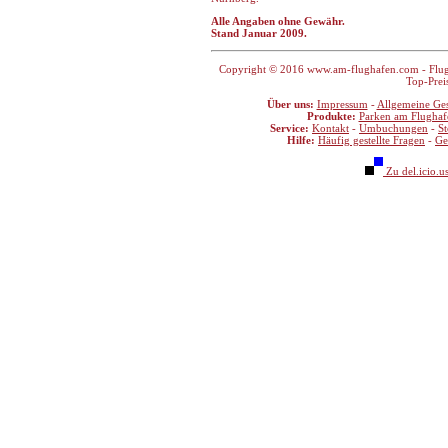
Alle Angaben ohne Gewähr.
Stand Januar 2009.
Copyright © 2016 www.am-flughafen.com - Flugha
Top-Prei
Über uns:
Impressum
-
Allgemeine Ge
Produkte:
Parken am Flughaf
Service:
Kontakt
-
Umbuchungen
-
S
Hilfe:
Häufig gestellte Fragen
-
Ge
Zu del.icio.u