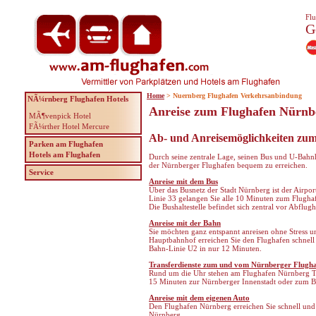
Flu
G
Home
> Nuernberg Flughafen Verkehrsanbindung
NÃ¼rnberg Flughafen Hotels
Anreise zum Flughafen Nürnb
MÃ¶venpick Hotel
FÃ¼rther Hotel Mercure
Ab- und Anreisemöglichkeiten zu
Parken am Flughafen
Hotels am Flughafen
Durch seine zentrale Lage, seinen Bus und U-Bahn
der Nürnberger Flughafen bequem zu erreichen.
Service
Anreise mit dem Bus
Über das Busnetz der Stadt Nürnberg ist der Airport
Linie 33 gelangen Sie alle 10 Minuten zum Flugha
Die Bushaltestelle befindet sich zentral vor Abflug
Anreise mit der Bahn
Sie möchten ganz entspannt anreisen ohne Stress 
Hauptbahnhof erreichen Sie den Flughafen schnel
Bahn-Linie U2 in nur 12 Minuten.
Transferdienste zum und vom Nürnberger Flugh
Rund um die Uhr stehen am Flughafen Nürnberg Taxe
15 Minuten zur Nürnberger Innenstadt oder zum Ba
Anreise mit dem eigenen Auto
Den Flughafen Nürnberg erreichen Sie schnell un
Nürnberg.