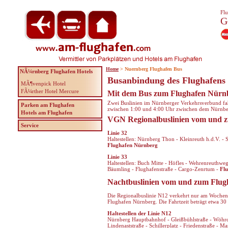
Flu
G
Home
> Nuernberg Flughafen Bus
NÃ¼rnberg Flughafen Hotels
Busanbindung des Flughafens
MÃ¶venpick Hotel
FÃ¼rther Hotel Mercure
Mit dem Bus zum Flughafen Nürn
Zwei Buslinien im Nürnberger Verkehrsverbund fa
Parken am Flughafen
zwischen 1:00 und 4:00 Uhr zwischen dem Nürnb
Hotels am Flughafen
VGN Regionalbuslinien vom und 
Service
Linie 32
Haltestellen: Nürnberg Thon - Kleinreuth h.d.V. -
Flughafen Nürnberg
Linie 33
Haltestellen: Buch Mitte - Höfles - Wehrenreuthw
Bäumling - Flughafenstraße - Cargo-Zenrtum -
Fl
Nachtbuslinien vom und zum Flug
Die Regionalbuslinie N12 verkehrt nur am Wochen
Flughafen Nürnberg. Die Fahrtzeit beträgt etwa 30
Haltestellen der Linie N12
Nürnberg Hauptbahnhof - Gleißbühlstraße - Wöhrder
Lindenaststraße - Schillerplatz - Friedenstraße - M