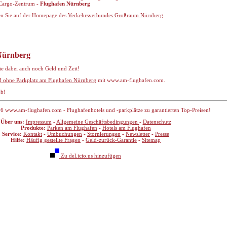
 Cargo-Zentrum -
Flughafen Nürnberg
en Sie auf der Homepage des
Verkehrsverbundes Großraum Nürnberg
.
 Nürnberg
sie dabei auch noch Geld und Zeit!
d ohne Parkplatz am Flughafen Nürnberg
mit www.am-flughafen.com.
ub!
6 www.am-flughafen.com - Flughafenhotels und -parkplätze zu garantierten Top-Preisen!
Über uns:
Impressum
-
Allgemeine Geschäftsbedingungen
-
Datenschutz
Produkte:
Parken am Flughafen
-
Hotels am Flughafen
Service:
Kontakt
-
Umbuchungen
-
Stornierungen
-
Newsletter
-
Presse
Hilfe:
Häufig gestellte Fragen
-
Geld-zurück-Garantie
-
Sitemap
Zu del.icio.us hinzufügen