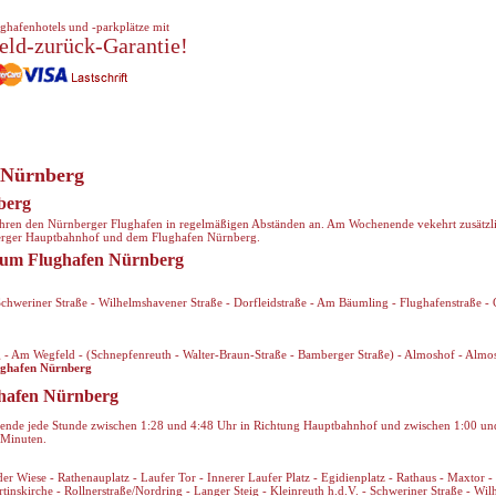
ghafenhotels und -parkplätze mit
eld-zurück-Garantie!
 Nürnberg
berg
hren den Nürnberger Flughafen in regelmäßigen Abständen an. Am Wochenende vekehrt zusätzl
erger Hauptbahnhof und dem Flughafen Nürnberg.
zum Flughafen Nürnberg
 Schweriner Straße - Wilhelmshavener Straße - Dorfleidstraße - Am Bäumling - Flughafenstraße -
eg - Am Wegfeld - (Schnepfenreuth - Walter-Braun-Straße - Bamberger Straße) - Almoshof - Alm
ughafen Nürnberg
hafen Nürnberg
ende jede Stunde zwischen 1:28 und 4:48 Uhr in Richtung Hauptbahnhof und zwischen 1:00 un
 Minuten.
 Wiese - Rathenauplatz - Laufer Tor - Innerer Laufer Platz - Egidienplatz - Rathaus - Maxtor -
artinskirche - Rollnerstraße/Nordring - Langer Steig - Kleinreuth h.d.V. - Schweriner Straße - Wi