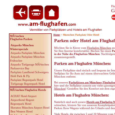
Flu
G
Home
> Muenchen Parkplatz Oder Hotel
MÃ¼nchen
Flughafen Parken
Parken oder Hotel am Flugha
Airparks München
Möchten Sie in Kürze vom
Flughafen München
aus
Winterspecials
Sie Ihre Anreise komfortabler. Buchen Sie einen
Pa
Airparks Parkplatz München
in der Nähe des Flughafens München
. Nachfolgen
Airparks Parkplatz München
zusammengestellt.
Frübucher
Parken am Flughafen München:
Airparks Tiefgarage MÃ¼nchen
Parkservice Bay
Unsere Parkplätze sind einfach und bequem im Inte
Parkplatz Landhotel Schweigers
Stellplatz für Ihr Auto auf einem überwachten Ge
Held Park & Fly
München entfernt.
Parkplatz Regentpark Hotel
Bei unseren
Parkplätzen am Münchner Flughafe
Tiefgarage Regentpark Hotel
hier sind die Stellplätze zumeist um vieles günstiger
München
! Genießen Sie den Komfort mit dem eig
MÃ¼nchen Flughafen Hotels
Hotels am Flughafen München:
ACHAT Hotel Airport
Airporthotel Regent
Natürlich sind auch unsere
Hotels am Flughafen 
Regentpark Hotel
wünschen, können Sie von unserem Komplettpaket p
Sheraton München Airport Hotel
Parken Ihres Wagens während des Urlaubs und den 
Best Western Hotel
Viele Hotels, die zwischen 5 und 20 Minuten vom 