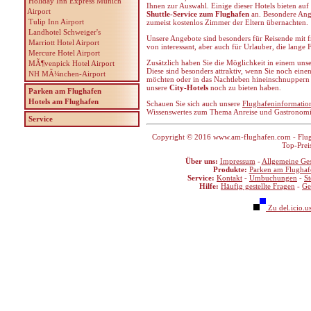
Holiday Inn Express Munich
Ihnen zur Auswahl. Einige dieser Hotels bieten au
Airport
Shuttle-Service zum Flughafen
an. Besondere Ange
Tulip Inn Airport
zumeist kostenlos Zimmer der Eltern übernachten.
Landhotel Schweiger's
Unsere Angebote sind besonders für Reisende mit f
Marriott Hotel Airport
von interessant, aber auch für Urlauber, die lange
Mercure Hotel Airport
Zusätzlich haben Sie die Möglichkeit in einem uns
MÃ¶venpick Hotel Airport
Diese sind besonders attraktiv, wenn Sie noch e
NH MÃ¼nchen-Airport
möchten oder in das Nachtleben hineinschnuppern w
unsere
City-Hotels
noch zu bieten haben.
Parken am Flughafen
Hotels am Flughafen
Schauen Sie sich auch unsere
Flughafeninformatio
Wissenswertes zum Thema Anreise und Gastronom
Service
Copyright © 2016 www.am-flughafen.com - Flugha
Top-Prei
Über uns:
Impressum
-
Allgemeine Ge
Produkte:
Parken am Flughaf
Service:
Kontakt
-
Umbuchungen
-
S
Hilfe:
Häufig gestellte Fragen
-
Ge
Zu del.icio.u