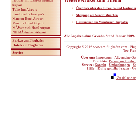
Weitere Artikel zum Thema
Holiday Inn Express Munich
Airport
Überblick über das Einkaufs- und Gastron
Tulip Inn Airport
Landhotel Schweiger's
Shopping am Airport München
Marriott Hotel Airport
Gastronomie am Münchener Flughafen
Mercure Hotel Airport
MÃ¶venpick Hotel Airport
NH MÃ¼nchen-Airport
Alle Angaben ohne Gewähr. Stand Januar 2009.
Parken am Flughafen
Hotels am Flughafen
Copyright © 2016 www.am-flughafen.com - Flugha
Top-Prei
Service
Über uns:
Impressum
-
Allgemeine Ge
Produkte:
Parken am Flughaf
Service:
Kontakt
-
Umbuchungen
-
S
Hilfe:
Häufig gestellte Fragen
-
Ge
Zu del.icio.u