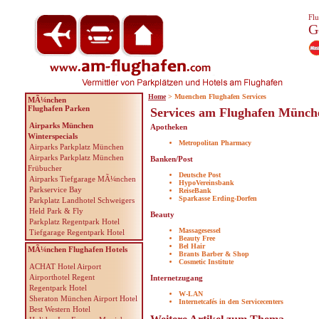
Flu
G
Home
> Muenchen Flughafen Services
MÃ¼nchen
Flughafen Parken
Services am Flughafen Münch
Airparks München
Apotheken
Winterspecials
Metropolitan Pharmacy
Airparks Parkplatz München
Airparks Parkplatz München
Banken/Post
Frübucher
Deutsche Post
Airparks Tiefgarage MÃ¼nchen
HypoVereinsbank
Parkservice Bay
ReiseBank
Sparkasse Erding-Dorfen
Parkplatz Landhotel Schweigers
Held Park & Fly
Beauty
Parkplatz Regentpark Hotel
Massagesessel
Tiefgarage Regentpark Hotel
Beauty Free
Bel Hair
MÃ¼nchen Flughafen Hotels
Brants Barber & Shop
Cosmetic Institute
ACHAT Hotel Airport
Airporthotel Regent
Internetzugang
Regentpark Hotel
W-LAN
Sheraton München Airport Hotel
Internetcafés in den Servicecenters
Best Western Hotel