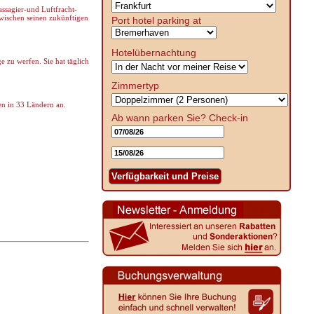
assagier-und Luftfracht-
wischen seinen zukünftigen
Port hotel parking at
Hotelübernachtung
e zu werfen. Sie hat täglich
Zimmertyp
en in 33 Ländern an.
Ab wann parken Sie?
Check-in
Verfügbarkeit und Preise