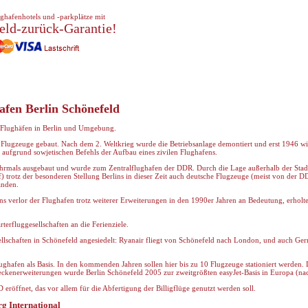
ghafenhotels und -parkplätze mit
eld-zurück-Garantie!
afen Berlin Schönefeld
i Flughäfen in Berlin und Umgebung.
 Flugzeuge gebaut. Nach dem 2. Weltkrieg wurde die Betriebsanlage demontiert und erst 1946 w
 aufgrund sowjetischen Befehls der Aufbau eines zivilen Flughafens.
mals ausgebaut und wurde zum Zentralflughafen der DDR. Durch die Lage außerhalb der Stad
 trotz der besonderen Stellung Berlins in dieser Zeit auch deutsche Flugzeuge (meist von der DD
anden.
s verlor der Flughafen trotz weiterer Erweiterungen in den 1990er Jahren an Bedeutung, erholte
terfluggesellschaften an die Ferienziele.
llschaften in Schönefeld angesiedelt: Ryanair fliegt von Schönefeld nach London, und auch Ge
ghafen als Basis. In den kommenden Jahren sollen hier bis zu 10 Flugzeuge stationiert werden. D
eckenerweiterungen wurde Berlin Schönefeld 2005 zur zweitgrößten easyJet-Basis in Europa (n
öffnet, das vor allem für die Abfertigung der Billigflüge genutzt werden soll.
g International