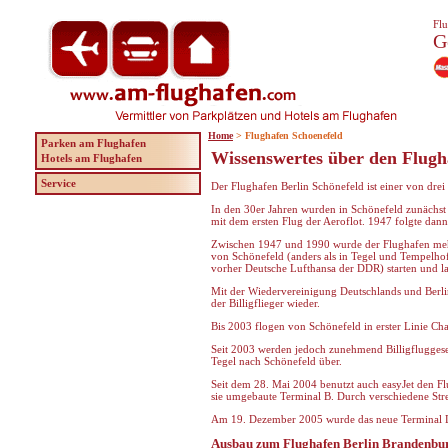
Flu
G
Home
> Flughafen Schoenefeld
Parken am Flughafen
Wissenswertes über den Flugh
Hotels am Flughafen
Service
Der Flughafen Berlin Schönefeld ist einer von dre
In den 30er Jahren wurden in Schönefeld zunächst
mit dem ersten Flug der Aeroflot. 1947 folgte dann
Zwischen 1947 und 1990 wurde der Flughafen mehr
von Schönefeld (anders als in Tegel und Tempelhof)
vorher Deutsche Lufthansa der DDR) starten und l
Mit der Wiedervereinigung Deutschlands und Berlin
der Billigflieger wieder.
Bis 2003 flogen von Schönefeld in erster Linie Char
Seit 2003 werden jedoch zunehmend Billigfluggese
Tegel nach Schönefeld über.
Seit dem 28. Mai 2004 benutzt auch easyJet den Flu
sie umgebaute Terminal B. Durch verschiedene Str
Am 19. Dezember 2005 wurde das neue Terminal D er
Ausbau zum Flughafen Berlin Brandenbur