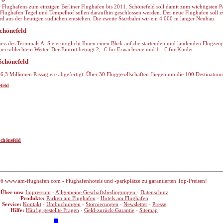
r Flughafens zum einzigen Berliner Flughafen bis 2011. Schönefeld soll damit zum wichtigsten P
Flughäfen Tegel und Tempelhof sollen daraufhin geschlossen werden. Der neue Flughafen soll z
d aus der heutigen südlichen entstehen. Die zweite Startbahn wir ein 4.000 m langer Neubau.
chönefeld
oss des Terminals A. Sie ermöglicht Ihnen einen Blick auf die startenden und landenden Flugzeug
ei schlechtem Wetter. Der Eintritt beträgt 2,- € für Erwachsene und 1,- € für Kinder.
Schönefeld
3 Millionen Passagiere abgefertigt. Über 30 Fluggesellschaften fliegen um die 100 Destination
feld
chönefeld
6 www.am-flughafen.com - Flughafenhotels und -parkplätze zu garantierten Top-Preisen!
Über uns:
Impressum
-
Allgemeine Geschäftsbedingungen
-
Datenschutz
Produkte:
Parken am Flughafen
-
Hotels am Flughafen
Service:
Kontakt
-
Umbuchungen
-
Stornierungen
-
Newsletter
-
Presse
Hilfe:
Häufig gestellte Fragen
-
Geld-zurück-Garantie
-
Sitemap