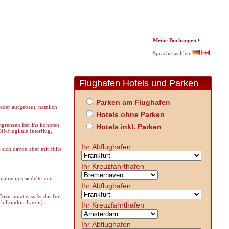
Meine Buchungen
Sprache wählen
Flughafen Hotels und Parken
Parken am Flughafen
ieder aufgebaut, nämlich
Hotels ohne Parken
tgrenzen Berlins konnten
Hotels inkl. Parken
R-Fluglinie Interflug,
Ihr Abflughafen
 sich davon aber mit Hilfe
Ihr Kreuzfahrthafen
rmanwings siedelte von
Ihr Abflughafen
azu nutzt easyJet das für
ach London-Luton).
Ihr Kreuzfahrthafen
Ihr Abflughafen