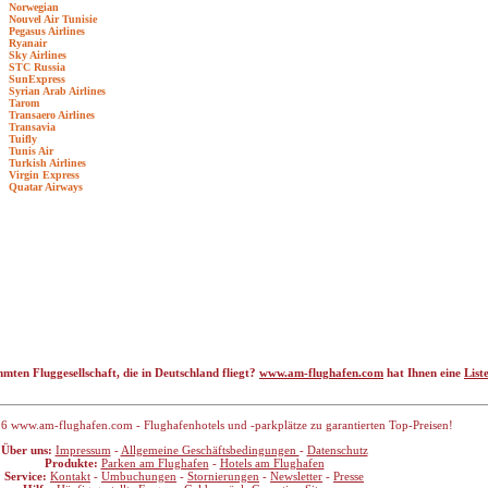
Norwegian
Nouvel Air Tunisie
Pegasus Airlines
Ryanair
Sky Airlines
STC Russia
SunExpress
Syrian Arab Airlines
Tarom
Transaero Airlines
Transavia
Tuifly
Tunis Air
Turkish Airlines
Virgin Express
Quatar Airways
mten Fluggesellschaft, die in Deutschland fliegt?
www.am-flughafen.com
hat Ihnen eine
List
6 www.am-flughafen.com - Flughafenhotels und -parkplätze zu garantierten Top-Preisen!
Über uns:
Impressum
-
Allgemeine Geschäftsbedingungen
-
Datenschutz
Produkte:
Parken am Flughafen
-
Hotels am Flughafen
Service:
Kontakt
-
Umbuchungen
-
Stornierungen
-
Newsletter
-
Presse