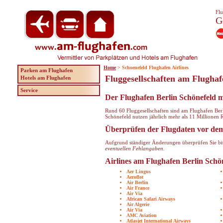
Flu
G
Home
> Schoenefeld Flughafen Airlines
Parken am Flughafen
Fluggesellschaften am Flughaf
Hotels am Flughafen
Service
Der Flughafen Berlin Schönefeld mi
Rund 60 Fluggesellschaften sind am Flughafen Berli
Schönefeld nutzen jährlich mehr als 11 Millionen 
Überprüfen der Flugdaten vor dem
Aufgrund ständiger Änderungen überprüfen Sie bitt
eventuellen Fehlangaben.
Airlines am Flughafen Berlin Schö
Aer Lingus
Aeroflot
Air Berlin
Air France
Air Via
African Safari Airways
Air Algerie
Air Via
AMC Aviation
Atlasjet International Airways