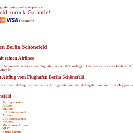
ghafenhotels und -parkplätze mit
eld-zurück-Garantie!
en Berlin Schönefeld
t seinen Airlines
n Schönefeld vertreten, die Flughäfen in aller Welt anfliegen. Den Service der verschiedenen Ai
Reisende.
 Abflug vom Flughafen Berlin Schönefeld
e vor dem Abflug noch einmal die Abflugszeiten und den Abflugsterminal mit Ihrer Fluggesellsc
nefeld
Jat Jugoslawian
Airlines
Jet2.com
LTE International
Airways
LTU International
Airways
Macedonien Airlines
MIAT
Nordic Leisure