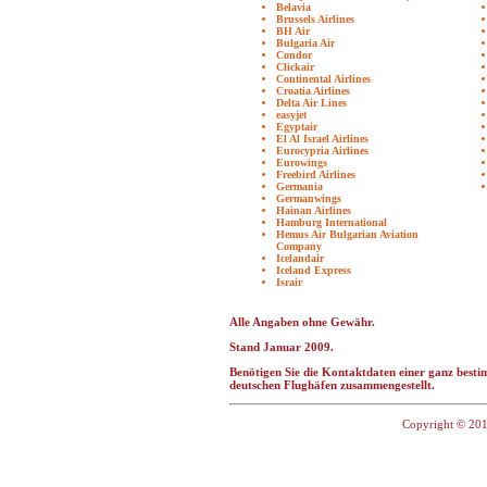
Belavia
Brussels Airlines
BH Air
Bulgaria Air
Condor
Clickair
Continental Airlines
Croatia Airlines
Delta Air Lines
easyjet
Egyptair
El Al Israel Airlines
Eurocypria Airlines
Eurowings
Freebird Airlines
Germania
Germanwings
Hainan Airlines
Hamburg International
Hemus Air Bulgarian Aviation
Company
Icelandair
Iceland Express
Israir
Alle Angaben ohne Gewähr.
Stand Januar 2009.
Benötigen Sie die Kontaktdaten einer ganz bestim
deutschen Flughäfen zusammengestellt.
Copyright © 201