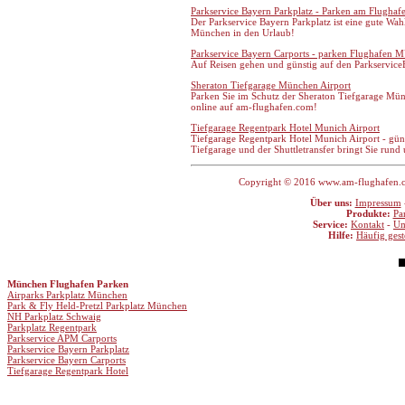
Parkservice Bayern Parkplatz - Parken am Flugha
Der Parkservice Bayern Parkplatz ist eine gute Wa
München in den Urlaub!
Parkservice Bayern Carports - parken Flughafen 
Auf Reisen gehen und günstig auf den Parkservice
Sheraton Tiefgarage München Airport
Parken Sie im Schutz der Sheraton Tiefgarage Mün
online auf am-flughafen.com!
Tiefgarage Regentpark Hotel Munich Airport
Tiefgarage Regentpark Hotel Munich Airport - güns
Tiefgarage und der Shuttletransfer bringt Sie ru
Copyright © 2016 www.am-flughafen.com
Über uns:
Impressum
Produkte:
Pa
Service:
Kontakt
-
Um
Hilfe:
Häufig gest
München Flughafen Parken
Airparks Parkplatz München
Park & Fly Held-Pretzl Parkplatz München
NH Parkplatz Schwaig
Parkplatz Regentpark
Parkservice APM Carports
Parkservice Bayern Parkplatz
Parkservice Bayern Carports
Tiefgarage Regentpark Hotel