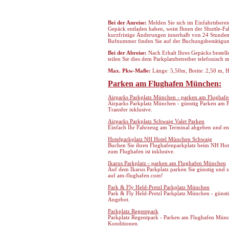
Bei der Anreise:
Melden Sie sich im Einfahrtsbere
Gepäck entladen haben, weist Ihnen der Shuttle-Fah
kurzfristige Änderungen innerhalb von 24 Stunden e
Rufnummer finden Sie auf der Buchungsbestätigun
Bei der Abreise:
Nach Erhalt Ihres Gepäcks bestelle
teilen Sie dies dem Parkplatzbetreiber telefonisch m
Max. Pkw-Maße:
Länge: 5,50m, Breite: 2,50 m, 
Parken am Flughafen München:
Airparks Parkplatz München - parken am Flughafe
Airparks Parkplatz München - günstig Parken am Fl
Transfer inklusive.
Airparks Parkplatz Schwaig Valet Parken
Einfach Ihr Fahrzeug am Terminal abgeben und ents
Hotelparkplatz NH Hotel München Schwaig
Buchen Sie ihren Flughafenparkplatz beim NH Hot
zum Flughafen ist inklusive.
Ikarus Parkplatz - parken am Flughafen München
Auf dem Ikarus Parkplatz parken Sie günstig und s
auf am-flughafen.com!
Park & Fly Held-Pretzl Parkplatz München
Park & Fly Held-Pretzl Parkplatz München - günst
Angebot.
Parkplatz Regentpark
Parkplatz Regentpark - Parken am Flughafen Münche
Konditionen.