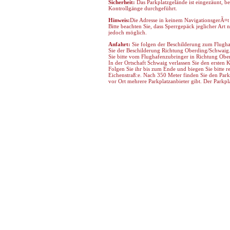
Sicherheit:
Das Parkplatzgelände ist eingezäunt, b
Kontrollgänge durchgeführt.
Hinweis:
Die Adresse in keinem NavigationsgerÃ¤t 
Bitte beachten Sie, dass Sperrgepäck jeglicher Art
jedoch möglich.
Anfahrt:
Sie folgen der Beschilderung zum Flugh
Sie der Beschilderung Richtung Oberding/Schwaig.
Sie bitte vom Flughafenzubringer in Richtung Ober
In der Ortschaft Schwaig verlassen Sie den ersten 
Folgen Sie ihr bis zum Ende und biegen Sie bitte re
Eichenstraß:e. Nach 350 Meter finden Sie den Parkp
vor Ort mehrere Parkplatzanbieter gibt. Der Parkpl