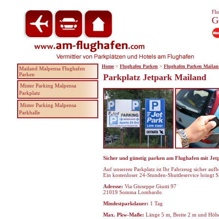
Flu
G
Home
>
Flughafen Parken
>
Flughafen Parken Maila
Mailand Malpensa Flughafen
Parken
Parkplatz Jetpark Mailand
Mister Parking Malpensa
Parkplatz
Mister Parking Malpensa
Parkhalle
Sicher und günstig parken am Flughafen mit Jetpa
Auf unserem Parkplatz ist Ihr Fahrzeug sicher auf
Ein kostenloser 24-Stunden-Shuttleservice bringt 
Adresse:
Via Giuseppe Giusti 97
21019 Somma Lombardo
Mindestparkdauer:
1 Tag
Max. Pkw-Maße:
Länge 5 m, Breite 2 m und Höhe