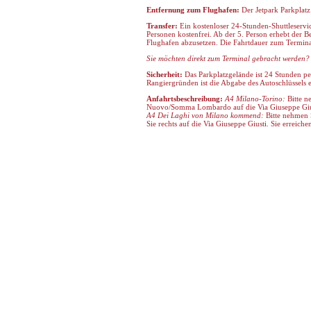
Entfernung zum Flughafen:
Der Jetpark Parkplatz
Transfer:
Ein kostenloser 24-Stunden-Shuttleservi
Personen kostenfrei. Ab der 5. Person erhebt der B
Flughafen abzusetzen. Die Fahrtdauer zum Terminal
Sie möchten direkt zum Terminal gebracht werden? D
Sicherheit:
Das Parkplatzgelände ist 24 Stunden pe
Rangiergründen ist die Abgabe des Autoschlüssels e
Anfahrtsbeschreibung:
A4 Milano-Torino:
Bitte n
Nuovo/Somma Lombardo auf die Via Giuseppe Giusti
A4 Dei Laghi von Milano kommend:
Bitte nehmen 
Sie rechts auf die Via Giuseppe Giusti. Sie erreich