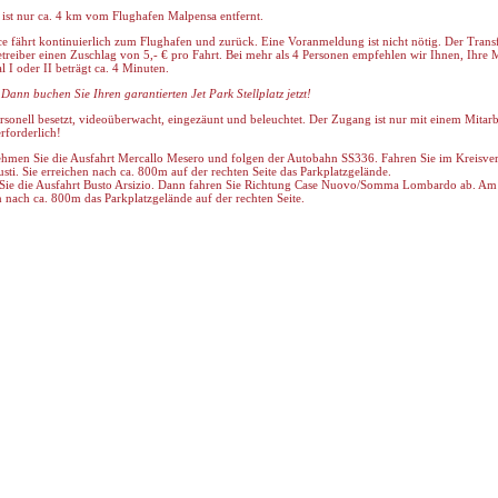
 ist nur ca. 4 km vom Flughafen Malpensa entfernt.
ce fährt kontinuierlich zum Flughafen und zurück. Eine Voranmeldung ist nicht nötig. Der Trans
etreiber einen Zuschlag von 5,- € pro Fahrt. Bei mehr als 4 Personen empfehlen wir Ihnen, Ihre 
 I oder II beträgt ca. 4 Minuten.
ann buchen Sie Ihren garantierten Jet Park Stellplatz jetzt!
rsonell besetzt, videoüberwacht, eingezäunt und beleuchtet. Der Zugang ist nur mit einem Mitarb
rforderlich!
ehmen Sie die Ausfahrt Mercallo Mesero und folgen der Autobahn SS336. Fahren Sie im Kreisve
. Sie erreichen nach ca. 800m auf der rechten Seite das Parkplatzgelände.
Sie die Ausfahrt Busto Arsizio. Dann fahren Sie Richtung Case Nuovo/Somma Lombardo ab. Am 
en nach ca. 800m das Parkplatzgelände auf der rechten Seite.