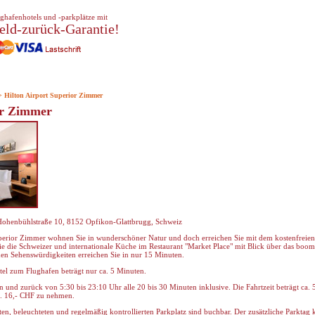
ghafenhotels und -parkplätze mit
eld-zurück-Garantie!
> Hilton Airport Superior Zimmer
or Zimmer
Hohenbühlstraße 10, 8152 Opfikon-Glattbrugg, Schweiz
perior Zimmer wohnen Sie in wunderschöner Natur und doch erreichen Sie mit dem kostenfreien 
 die Schweizer und internationale Küche im Restaurant "Market Place" mit Blick über das boom
hen Sehenswürdigkeiten erreichen Sie in nur 15 Minuten.
tel zum Flughafen beträgt nur ca. 5 Minuten.
n und zurück von 5:30 bis 23:10 Uhr alle 20 bis 30 Minuten inklusive. Die Fahrtzeit beträgt ca.
ca. 16,- CHF zu nehmen.
en, beleuchteten und regelmäßig kontrollierten Parkplatz sind buchbar. Der zusätzliche Parktag