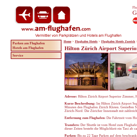
Flu
G
Home
>
Flughafen Hotels
>
Flughafen Hotels Zuerich
Parken am Flughafen
Hilton Zürich Airport Superi
Hotels am Flughafen
Service
Adresse:
Hilton Zürich Airport Superior Zimmer, 
Kurze Beschreibung:
Im Hilton Zürich Airport Su
Minuten den Flughafen Zürich Kloten. Genießen Sie
Zürich-Nord. Die Züricher Innenstadt mit zahlreic
Entfernung zum Flughafen:
Die Fahrtzeit vom Ho
Transfers:
Der Shuttle ist vom Hotel zum Flughafe
dieser Zeiten besteht die Möglichkeit ein Taxi ab 
Parken:
Bis zu 22 Tage Parken auf dem beschrankt