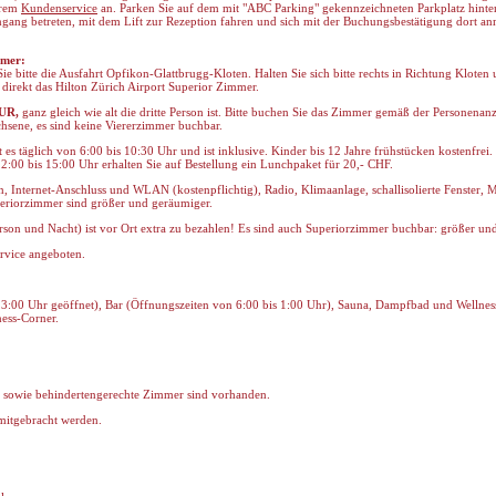
serem
Kundenservice
an. Parken Sie auf dem mit "ABC Parking" gekennzeichneten Parkplatz hinter
gang betreten, mit dem Lift zur Rezeption fahren und sich mit der Buchungsbestätigung dort an
mmer:
bitte die Ausfahrt Opfikon-Glattbrugg-Kloten. Halten Sie sich bitte rechts in Richtung Kloten 
 direkt das Hilton Zürich Airport Superior Zimmer.
EUR,
ganz gleich wie alt die dritte Person ist. Bitte buchen Sie das Zimmer gemäß der Personenan
sene, es sind keine Viererzimmer buchbar.
 es täglich von 6:00 bis 10:30 Uhr und ist inklusive. Kinder bis 12 Jahre frühstücken kostenfrei. 
2:00 bis 15:00 Uhr erhalten Sie auf Bestellung ein Lunchpaket für 20,- CHF.
, Internet-Anschluss und WLAN (kostenpflichtig), Radio, Klimaanlage, schallisolierte Fenster, M
periorzimmer sind größer und geräumiger.
rson und Nacht) ist vor Ort extra zu bezahlen! Es sind auch Superiorzimmer buchbar: größer un
rvice angeboten.
23:00 Uhr geöffnet), Bar (Öffnungszeiten von 6:00 bis 1:00 Uhr), Sauna, Dampfbad und Wellnes
ness-Corner.
, sowie behindertengerechte Zimmer sind vorhanden.
itgebracht werden.