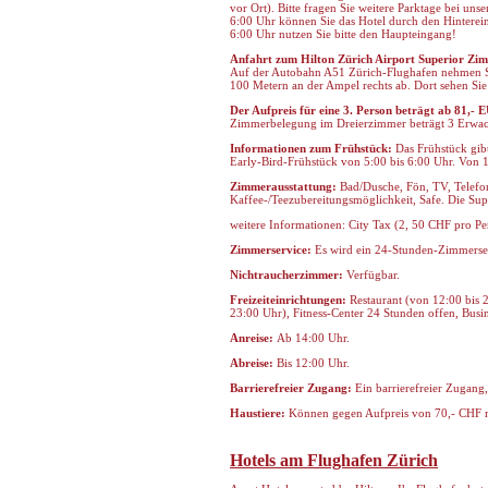
vor Ort). Bitte fragen Sie weitere Parktage bei un
6:00 Uhr können Sie das Hotel durch den Hinterein
6:00 Uhr nutzen Sie bitte den Haupteingang!
Anfahrt zum Hilton Zürich Airport Superior Zi
Auf der Autobahn A51 Zürich-Flughafen nehmen Sie 
100 Metern an der Ampel rechts ab. Dort sehen Sie
Der Aufpreis für eine 3. Person beträgt ab 81,- 
Zimmerbelegung im Dreierzimmer beträgt 3 Erwach
Informationen zum Frühstück:
Das Frühstück gibt
Early-Bird-Frühstück von 5:00 bis 6:00 Uhr. Von 1
Zimmerausstattung:
Bad/Dusche, Fön, TV, Telefon
Kaffee-/Teezubereitungsmöglichkeit, Safe. Die Su
weitere Informationen: City Tax (2, 50 CHF pro Pe
Zimmerservice:
Es wird ein 24-Stunden-Zimmerse
Nichtraucherzimmer:
Verfügbar.
Freizeiteinrichtungen:
Restaurant (von 12:00 bis 
23:00 Uhr), Fitness-Center 24 Stunden offen, Busi
Anreise:
Ab 14:00 Uhr.
Abreise:
Bis 12:00 Uhr.
Barrierefreier Zugang:
Ein barrierefreier Zugang
Haustiere:
Können gegen Aufpreis von 70,- CHF m
Hotels am Flughafen Zürich