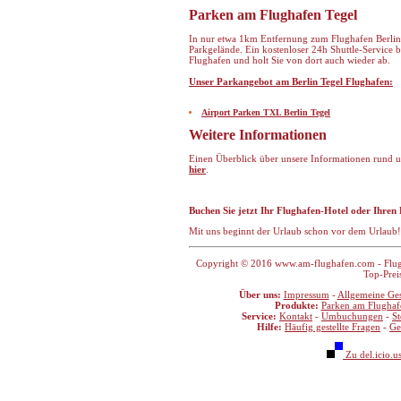
Parken am Flughafen Tegel
In nur etwa 1km Entfernung zum Flughafen Berlin-
Parkgelände. Ein kostenloser 24h Shuttle-Service
Flughafen und holt Sie von dort auch wieder ab.
Unser Parkangebot am Berlin Tegel Flughafen:
Airport Parken TXL Berlin Tegel
Weitere Informationen
Einen Überblick über unsere Informationen rund u
hier
.
Buchen Sie jetzt Ihr Flughafen-Hotel oder Ihren 
Mit uns beginnt der Urlaub schon vor dem Urlaub!
Copyright © 2016 www.am-flughafen.com - Flugha
Top-Prei
Über uns:
Impressum
-
Allgemeine Ge
Produkte:
Parken am Flughaf
Service:
Kontakt
-
Umbuchungen
-
S
Hilfe:
Häufig gestellte Fragen
-
Ge
Zu del.icio.u