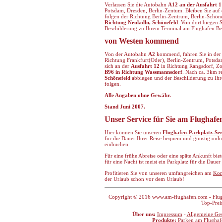
Verlassen Sie die Autobahn
A12 an der Ausfahrt 1
Potsdam, Dresden, Berlin-Zentum. Bleiben Sie auf
folgen der Richtung Berlin-Zentrum, Berlin-Schöne
Richtung Neukölln, Schönefeld
. Von dort biegen S
Beschilderung zu Ihrem Terminal am Flughafen Be
von Westen kommend
Von der Autobahn
A2
kommend, fahren Sie in der
Richtung Frankfurt(Oder), Berlin-Zentrum, Potsda
sich an der
Ausfahrt 12
in Richtung Rangsdorf, Zos
B96 in Richtung Wassmannsdorf
. Nach ca. 3km re
Schönefeld
abbiegen und der Beschilderung zu Ih
folgen.
Alle Angaben ohne Gewähr.
Stand Juni 2007.
Unser Service für Sie am Flughafe
Hier können Sie unseren
Flughafen-Parkplatz-Ser
für die Dauer Ihrer Reise bequem und günstig onli
einbuchen.
Für eine frühe Abreise oder eine späte Ankunft bie
für eine Nacht ist meist ein Parkplatz für die Daue
Profitieren Sie von unseren umfangreichen am
Kom
der Urlaub schon vor dem Urlaub!
Copyright © 2016 www.am-flughafen.com - Flugha
Top-Prei
Über uns:
Impressum
-
Allgemeine Ge
Produkte:
Parken am Flughaf