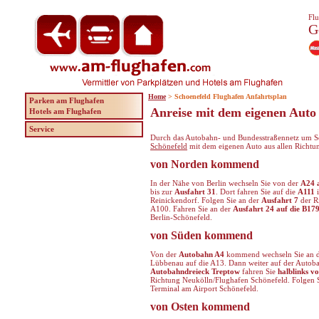
Flu
G
Home
> Schoenefeld Flughafen Anfahrtsplan
Parken am Flughafen
Anreise mit dem eigenen Auto
Hotels am Flughafen
Service
Durch das Autobahn- und Bundesstraßennetz um Sc
Schönefeld
mit dem eigenen Auto aus allen Richtun
von Norden kommend
In der Nähe von Berlin wechseln Sie von der
A24 a
bis zur
Ausfahrt 31
. Dort fahren Sie auf die
A111
i
Reinickendorf. Folgen Sie an der
Ausfahrt 7
der R
A100. Fahren Sie an der
Ausfahrt 24 auf die B17
Berlin-Schönefeld.
von Süden kommend
Von der
Autobahn A4
kommend wechseln Sie an 
Lübbenau auf die A13. Dann weiter auf der Autob
Autobahndreieck Treptow
fahren Sie
halblinks v
Richtung Neukölln/Flughafen Schönefeld. Folgen S
Terminal am Airport Schönefeld.
von Osten kommend