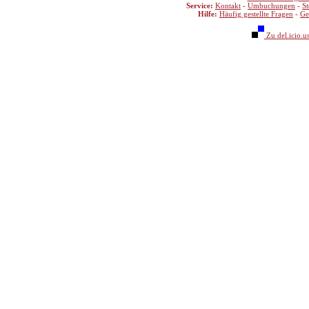
Service:
Kontakt
-
Umbuchungen
-
S
Hilfe:
Häufig gestellte Fragen
-
Ge
Zu del.icio.u