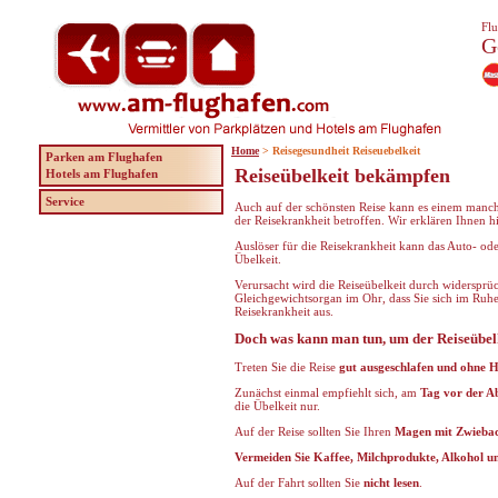
Flu
G
Home
> Reisegesundheit Reiseuebelkeit
Parken am Flughafen
Reiseübelkeit bekämpfen
Hotels am Flughafen
Service
Auch auf der schönsten Reise kann es einem manc
der Reisekrankheit betroffen. Wir erklären Ihnen hie
Auslöser für die Reisekrankheit kann das Auto- o
Übelkeit.
Verursacht wird die Reiseübelkeit durch widersprü
Gleichgewichtsorgan im Ohr, dass Sie sich im Ruhe
Reisekrankheit aus.
Doch was kann man tun, um der Reiseübel
Treten Sie die Reise
gut ausgeschlafen und ohne H
Zunächst einmal empfiehlt sich, am
Tag vor der Ab
die Übelkeit nur.
Auf der Reise sollten Sie Ihren
Magen mit Zwieback
Vermeiden Sie Kaffee, Milchprodukte, Alkohol u
Auf der Fahrt sollten Sie
nicht lesen
.