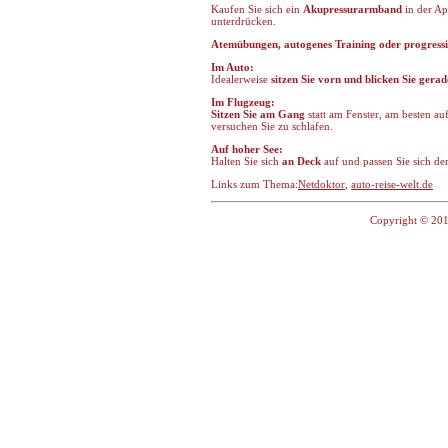
Kaufen Sie sich ein
Akupressurarmband
in der Ap
unterdrücken.
Atemübungen, autogenes Training oder progress
Im Auto:
Idealerweise
sitzen Sie vorn und blicken Sie gera
Im Flugzeug:
Sitzen Sie am Gang
statt am Fenster, am besten a
versuchen Sie zu schlafen.
Auf hoher See:
Halten Sie sich
an Deck
auf und passen Sie sich de
Links zum Thema:
Netdoktor
,
auto-reise-welt.de
Copyright © 201