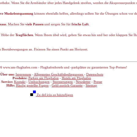
otheke. Wenn Sie die Armbänder über jedes Handgelenk streifen, werden die Akupressurpunkte sti
ive Muskelentspannung
können ebenfalls helfen, allerdings sollten Sie die Übungen schon vor d
deaus
. Machen Sie
viele Pausen
und sorgen Sie für
frische Luft
.
uf Höhe der
Tragflächen
. Wenn Ihnen übel wird, gehen Sie etwas hin und her oder klappen Sie Ih
n Bootsbewegungen an. Fixieren Sie einen Punkt am Horizont.
6 www.am-flughafen.com - Flughafenhotels und -parkplätze zu garantierten Top-Preisen!
Über uns:
Impressum
-
Allgemeine Geschäftsbedingungen
-
Datenschutz
Produkte:
Parken am Flughafen
-
Hotels am Flughafen
Service:
Kontakt
-
Umbuchungen
-
Stornierungen
-
Newsletter
-
Presse
Hilfe:
Häufig gestellte Fragen
-
Geld-zurück-Garantie
-
Sitemap
Zu del.icio.us hinzufügen