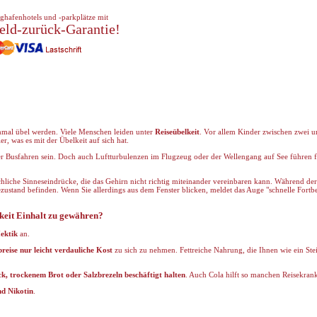
ghafenhotels und -parkplätze mit
eld-zurück-Garantie!
hmal übel werden. Viele Menschen leiden unter
Reiseübelkeit
. Vor allem Kinder zwischen zwei u
r, was es mit der Übelkeit auf sich hat.
der Busfahren sein. Doch auch Luftturbulenzen im Flugzeug oder der Wellengang auf See führen
chliche Sinneseindrücke, die das Gehirn nicht richtig miteinander vereinbaren kann. Während der
zustand befinden. Wenn Sie allerdings aus dem Fenster blicken, meldet das Auge "schnelle Fortb
keit Einhalt zu gewähren?
ektik
an.
reise nur leicht verdauliche Kost
zu sich zu nehmen. Fettreiche Nahrung, die Ihnen wie ein Stei
, trockenem Brot oder Salzbrezeln beschäftigt halten
. Auch Cola hilft so manchen Reisekran
nd Nikotin
.