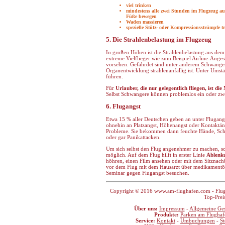
viel trinken
mindestens alle zwei Stunden im Flugzeug au
Füße bewegen
Waden massieren
spezielle Stütz- oder Kompressionsstrümpfe t
5. Die Strahlenbelastung im Flugzeug
In großen Höhen ist die Strahlenbelastung aus dem 
extreme Vielflieger wie zum Beispiel Airline-Angeste
vorsehen. Gefährdet sind unter anderem Schwange
Organentwicklung strahlenanfällig ist. Unter Ums
führen.
Für
Urlauber, die nur gelegentlich fliegen, ist d
Selbst Schwangere können problemlos ein oder zwe
6. Flugangst
Etwa 15 % aller Deutschen geben an unter Flugang
ohnehin an Platzangst, Höhenangst oder Kontaktän
Probleme. Sie bekommen dann feuchte Hände, Sch
oder gar Panikattacken.
Um sich selbst den Flug angenehmer zu machen, sol
möglich. Auf dem Flug hilft in erster Linie
Ablenk
höhren, einen Film ansehen oder mit dem Sitznachb
vor dem Flug mit dem Hausarzt über medikamentö
Seminar gegen Flugangst besuchen.
Copyright © 2016 www.am-flughafen.com - Flugha
Top-Prei
Über uns:
Impressum
-
Allgemeine Ge
Produkte:
Parken am Flughaf
Service:
Kontakt
-
Umbuchungen
-
S