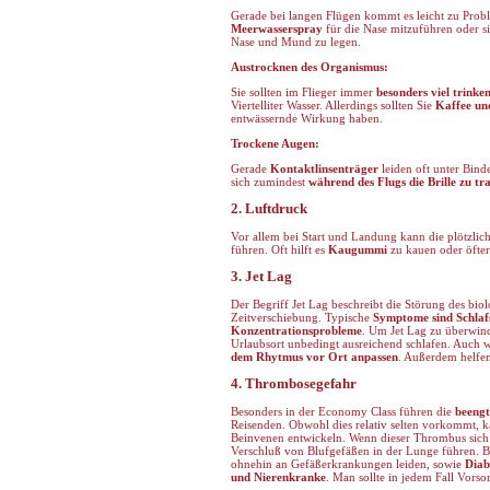
Gerade bei langen Flügen kommt es leicht zu Probl
Meerwasserspray
für die Nase mitzuführen oder s
Nase und Mund zu legen.
Austrocknen des Organismus:
Sie sollten im Flieger immer
besonders viel trinke
Viertelliter Wasser. Allerdings sollten Sie
Kaffee un
entwässernde Wirkung haben.
Trockene Augen:
Gerade
Kontaktlinsenträger
leiden oft unter Bind
sich zumindest
während des Flugs die Brille zu tr
2. Luftdruck
Vor allem bei Start und Landung kann die plötzl
führen. Oft hilft es
Kaugummi
zu kauen oder öfte
3. Jet Lag
Der Begriff Jet Lag beschreibt die Störung des bi
Zeitverschiebung. Typische
Symptome sind Schlaf
Konzentrationsprobleme
. Um Jet Lag zu überwind
Urlaubsort unbedingt ausreichend schlafen. Auch we
dem Rhytmus vor Ort anpassen
. Außerdem helfe
4. Thrombosegefahr
Besonders in der Economy Class führen die
beengt
Reisenden. Obwohl dies relativ selten vorkommt, k
Beinvenen entwickeln. Wenn dieser Thrombus sich 
Verschluß von Blufgefäßen in der Lunge führen. 
ohnehin an Gefäßerkrankungen leiden, sowie
Diab
und Nierenkranke
. Man sollte in jedem Fall Vor