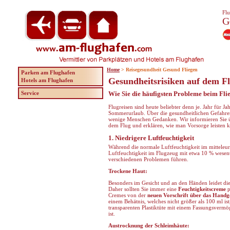
Flu
G
Home
> Reisegesundheit Gesund Fliegen
Parken am Flughafen
Gesundheitsrisiken auf dem F
Hotels am Flughafen
Service
Wie Sie die häufigsten Probleme beim Fli
Flugreisen sind heute beliebter denn je. Jahr für J
Sommerurlaub. Über die gesundheitlichen Gefahre
wenige Menschen Gedanken. Wir informieren Sie ü
dem Flug und erklären, wie man Vorsorge leisten 
1. Niedrigere Luftfeuchtigkeit
Während die normale Luftfeuchtigkeit im mitteleur
Luftfeuchtigkeit im Flugzeug mit etwa 10 % wesent
verschiedenen Problemen führen.
Trockene Haut:
Besonders im Gesicht und an den Händen leidet di
Daher sollten Sie immer eine
Feuchtigkeitscreme
p
Cremes von der
neuen Vorschrift über das Hand
einem Behätnis, welches nicht größer als 100 ml ist
transparenten Plastiktüte mit einem Fassungsvermö
ist.
Austrocknung der Schleimhäute: