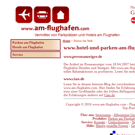
Flu
G
Home
> Presse Im Web
Parken am Flughafen
www.hotel-und-parken-am-flu
Hotels am Flughafen
Service
www.presseanzeiger.de
Der Artikel im Presseanzeiger vom 18.04.2007 beri
Flughäfen Dresden und Stuttgart. Mit www.am-flu
tollen Rabattaktionen zu profitieren. Lesen Sie me
www.ciao.de
Lesen Sie in diesem Internet-Blog die verschied
www.am-flughafen.com. Hier finden Sie Erfahrung
trotz einer Großfamilie oder der frühen Abflugszeit
die Erfahrungen anderer auf
Ciao.de
.
Copyright © 2016 www.am-flughafen.com - Flugha
Top-Prei
Über uns:
Impressum
-
Allgemeine Ge
Produkte:
Parken am Flughaf
Service:
Kontakt
-
Umbuchungen
-
S
Hilfe:
Häufig gestellte Fragen
-
Ge
Zu del.icio.u