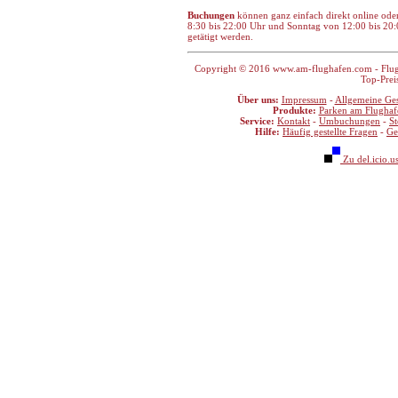
Buchungen
können ganz einfach direkt online ode
8:30 bis 22:00 Uhr und Sonntag von 12:00 bis 20:
getätigt werden.
Copyright © 2016 www.am-flughafen.com - Flugha
Top-Prei
Über uns:
Impressum
-
Allgemeine Ge
Produkte:
Parken am Flughaf
Service:
Kontakt
-
Umbuchungen
-
S
Hilfe:
Häufig gestellte Fragen
-
Ge
Zu del.icio.u