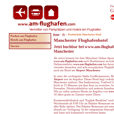
Flu
G
Home
>
Pr
> Produktinfo Manchester Hotel
Parken am Flughafen
Manchester Flughafenhotel
Hotels am Flughafen
Service
Jetzt buchbar bei www.am-flughafe
Manchester
Ab sofort können bei dem Münchner Online-Spezial
www.am-flughafen.com
auch Hotelzimmer an brit
Onlinereiseböro
www.am-flughafen.com
hat derze
vierzehn deutschen und acht europäischen Flugh
auch ein Hotel am
Airport Manchester
.
In einer der wichtigsten Städte Großbritanniens, M
Airport
neu im Angebot. Dieses Hotel liegt verke
Manchester entfernt. Das Stadtzentrum, Trafford Ce
leicht in 15 Minuten mit dem Auto zu erreichen. 
Fernseher, Direktwahltelefon und anderen Annehml
Wie an vielen anderen Hotels im Angebot von
www
16 Jahre gratis im Zimmer seiner Eltern.
Kontinentalfrühstück und "English Breakfast" wir
Wochenende ab 8:00 Uhr im Palatine Restaurant se
aller Ruhe stärken. Das Palatine Restaurant mit sei
abends zur Verfügung. In der entspannten Atmosphär
und kann sich kulinarisch verwöhnen lassen.