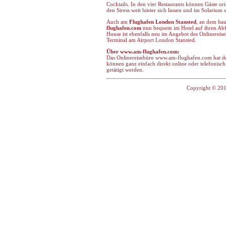
Cocktails. In den vier Restaurants können Gäste o
den Stress weit hinter sich lassen und im Solarium
Auch am
Flughafen London Stansted
, an dem hau
flughafen.com
nun bequem im Hotel auf ihren Abf
House ist ebenfalls neu im Angebot des Onlinereis
Terminal am Airport London Stansted.
Über www.am-flughafen.com:
Das Onlinereisebüro www.am-flughafen.com hat de
können ganz einfach direkt online oder telefonis
getätigt werden.
Copyright © 201