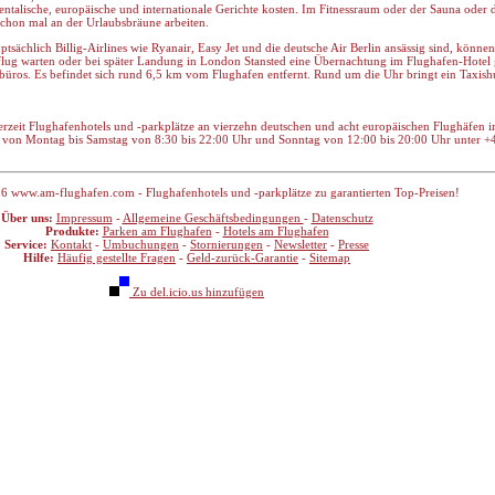
rientalische, europäische und internationale Gerichte kosten. Im Fitnessraum oder der Sauna od
 schon mal an der Urlaubsbräune arbeiten.
ptsächlich Billig-Airlines wie Ryanair, Easy Jet und die deutsche Air Berlin ansässig sind, kön
lug warten oder bei später Landung in London Stansted eine Übernachtung im Flughafen-Hotel
ebüros. Es befindet sich rund 6,5 km vom Flughafen entfernt. Rund um die Uhr bringt ein Taxishu
rzeit Flughafenhotels und -parkplätze an vierzehn deutschen und acht europäischen Flughäfe
ch von Montag bis Samstag von 8:30 bis 22:00 Uhr und Sonntag von 12:00 bis 20:00 Uhr unter +
6 www.am-flughafen.com - Flughafenhotels und -parkplätze zu garantierten Top-Preisen!
Über uns:
Impressum
-
Allgemeine Geschäftsbedingungen
-
Datenschutz
Produkte:
Parken am Flughafen
-
Hotels am Flughafen
Service:
Kontakt
-
Umbuchungen
-
Stornierungen
-
Newsletter
-
Presse
Hilfe:
Häufig gestellte Fragen
-
Geld-zurück-Garantie
-
Sitemap
Zu del.icio.us hinzufügen