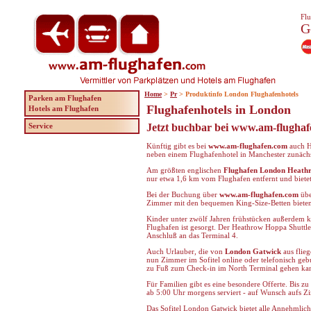
Flu
G
Home
>
Pr
> Produktinfo London Flughafenhotels
Parken am Flughafen
Flughafenhotels in London
Hotels am Flughafen
Service
Jetzt buchbar bei www.am-flughaf
Künftig gibt es bei
www.am-flughafen.com
auch H
neben einem Flughafenhotel in Manchester zunächs
Am größten englischen
Flughafen London Heath
nur etwa 1,6 km vom Flughafen entfernt und biete
Bei der Buchung über
www.am-flughafen.com
übe
Zimmer mit den bequemen King-Size-Betten bieten 
Kinder unter zwölf Jahren frühstücken außerdem k
Flughafen ist gesorgt. Der Heathrow Hoppa Shuttle
Anschluß an das Terminal 4.
Auch Urlauber, die von
London Gatwick
aus flie
nun Zimmer im Sofitel online oder telefonisch geb
zu Fuß zum Check-in im North Terminal gehen kan
Für Familien gibt es eine besondere Offerte. Bis z
ab 5:00 Uhr morgens serviert - auf Wunsch aufs Z
Das Sofitel London Gatwick bietet alle Annehmlich