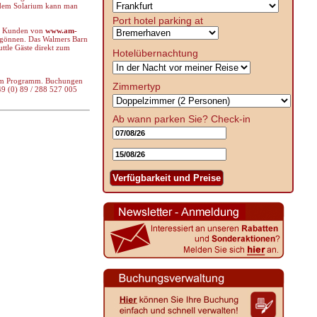
er dem Solarium kann man
Port hotel parking at
nen Kunden von
www.am-
 gönnen. Das Walmers Barn
ttle Gäste direkt zum
Hotelübernachtung
n im Programm. Buchungen
Zimmertyp
49 (0) 89 / 288 527 005
Ab wann parken Sie?
Check-in
Verfügbarkeit und Preise