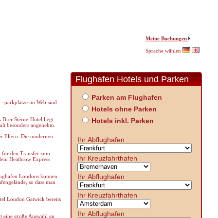
Meine Buchungen
Sprache wählen
Flughafen Hotels und Parken
Parken am Flughafen
 –parkplätze im Web sind
Hotels ohne Parken
Drei-Sterne-Hotel liegt
Hotels inkl. Parken
halt besonders angenehm.
r Eltern. Die modernen
Ihr Abflughafen
h für den Transfer zum
Ihr Kreuzfahrthafen
t dem Heathrow Express
Ihr Abflughafen
lughafen Londons können
afengelände, so dass man
Ihr Kreuzfahrthafen
itel London Gatwick bereits
Ihr Abflughafen
rt eine große Auswahl an