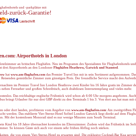
ghafenhotels und -parkplätze mit
eld-zurück-Garantie!
en.com: Airporthotels in London
otelzimmer an britischen Flughäfen. Neu im Programm des Spezialisten für Flughafenhotels und
t drei Airporthotels an den Londoner
Flughäfen Heathrow, Gatwick und Stansted
.
row
hat
www.am-flughafen.com
das Premier Travel Inn mit in sein Sortiment aufgenommen. Das 
t Reisenden gemütliche Zimmer zum günstigen Preis. Der freundliche Service macht den Aufent
rnachten im Premier Travel Inn London Heathrow zwei Kinder bis 16 Jahre gratis im Zimmer de
neben Fernseher und großen Schreibtisch, auch drahtlosen Internetempfang und vieles mehr.
ostenlos. Das reichhaltige englische Frühstück wird schon ab 6:00 Uhr morgens angeboten. Auc
bus bringt Urlauber für nur drei GBP direkt zu den Terminals 1 bis 3. Von dort aus hat man mi
gen oder dort landen, profitieren vom Angebot von
www.am-flughafen.com
: Am zweitgrößten F
ucht werden. Das etablierte Vier-Sterne-Hotel Sofitel London Gatwick liegt direkt auf dem Flugh
n. Mit der kostenlosen Monorail sind es nur wenige Minuten zum South Terminal.
u ein Kind bis 18 Jahre übernachtet kostenlos im Elternzimmer. Zudem wird das Frühstück im Sof
immer. So können Gäste sich auch vor einem sehr frühen Abflug noch stärken.
keiten, die von einem Vier-Sterne-Hotel zu erwarten sind. Die exklusive Cocktail-Bar Kua servie