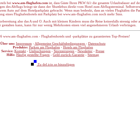
otels bei
www.am-flughafen.com
ist, dass Gäste Ihren PKW fü'r die gesamte Urlaubsdauer auf d
n des Abflugs bringt sie dann der Shuttlebus direkt vom Hotel zum Abflugsterminal. Selbstvers
hrem Auto auf dem Hotelparkplatz gebracht. Wenn man bedenkt, dass an vielen Flughäfen die P
ung eines Flughafenhotels mit Parkplatz bei www.am-flughafen.com noch mehr Sinn.
orbereitung also das A und O. Auch mit kleinen Kindern muss die Reise keinesfalls stressig oder 
her gestalten kann, kann für nur wenig Mehrkosten einen viel angenehmeren Urlaub verbringen.
6 www.am-flughafen.com - Flughafenhotels und -parkplätze zu garantierten Top-Preisen!
Über uns:
Impressum
-
Allgemeine Geschäftsbedingungen
-
Datenschutz
Produkte:
Parken am Flughafen
-
Hotels am Flughafen
Service:
Kontakt
-
Umbuchungen
-
Stornierungen
-
Newsletter
-
Presse
Hilfe:
Häufig gestellte Fragen
-
Geld-zurück-Garantie
-
Sitemap
Zu del.icio.us hinzufügen