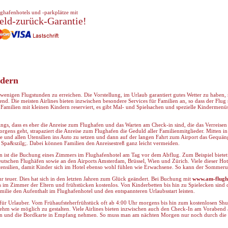
ghafenhotels und -parkplätze mit
eld-zurück-Garantie!
ndern
wenigen Flugstunden zu erreichen. Die Vorstellung, im Urlaub garantiert gutes Wetter zu haben
kend. Die meisten Airlines bieten inzwischen besondere Services für Familien an, so dass der Flug 
r Familien mit kleinen Kindern reserviert, es gibt Mal- und Spielsachen und spezielle Kindermenü
ings, dass es eher die Anreise zum Flughafen und das Warten am Check-in sind, die das Verreisen 
gens geht, strapaziert die Anreise zum Flughafen die Geduld aller Familienmitglieder. Mitten in
 und allen Utensilien ins Auto zu setzen und dann auf der langen Fahrt zum Airport das Gequäng
a&szilg;. Dabei können Familien den Anreisestreß ganz leicht vermeiden.
n ist die Buchung eines Zimmers im Flughafenhotel am Tag vor dem Abflug. Zum Beispiel biete
utschen Flughäfen sowie an den Airports Amsterdam, Brüssel, Wien und Zürich. Viele dieser Hote
tensilien, damit Kinder sich im Hotel ebenso wohl fühlen wie Erwachsene. So kann der Sommeru
r teuer. Dies hat sich in den letzten Jahren zum Glück geändert. Bei Buchung mit
www.am-flugh
is im Zimmer der Eltern und frühstücken kostenlos. Von Kinderbetten bis hin zu Spielecken sind d
amilie den Aufenthalt im Flughafenhotel und den entspannteren Urlaubsstart leisten.
für Urlauber. Vom Frühaufsteherfrühstück oft ab 4:00 Uhr morgens bis hin zum kostenlosen Shuttl
nehm wie möglich zu gestalten. Viele Airlines bieten inzwischen auch den Check-In am Vorabend 
n und die Bordkarte in Empfang nehmen. So muss man am nächten Morgen nur noch durch die S