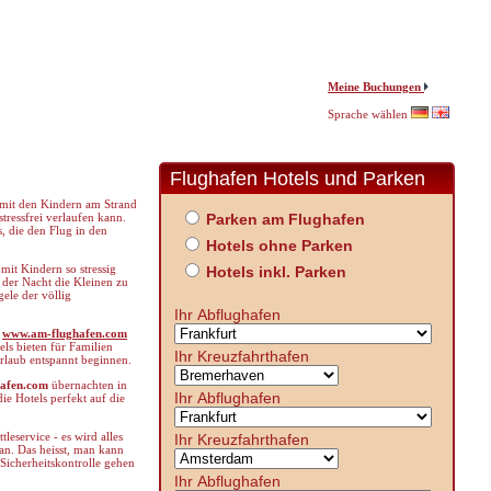
Meine Buchungen
Sprache wählen
Flughafen Hotels und Parken
, mit den Kindern am Strand
stressfrei verlaufen kann.
Parken am Flughafen
s, die den Flug in den
Hotels ohne Parken
mit Kindern so stressig
Hotels inkl. Parken
 der Nacht die Kleinen zu
ele der völlig
Ihr Abflughafen
t
www.am-flughafen.com
ls bieten für Familien
Ihr Kreuzfahrthafen
rlaub entspannt beginnen.
afen.com
übernachten in
Ihr Abflughafen
ie Hotels perfekt auf die
eservice - es wird alles
Ihr Kreuzfahrthafen
an. Das heisst, man kann
icherheitskontrolle gehen
Ihr Abflughafen