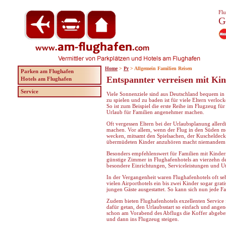
Flu
G
Home
>
Pr
> Allgemein Familien Reisen
Parken am Flughafen
Entspannter verreisen mit Ki
Hotels am Flughafen
Service
Viele Sonnenziele sind aus Deutschland bequem in 
zu spielen und zu baden ist für viele Eltern verloc
So ist zum Beispiel die erste Reihe im Flugzeug fü
Urlaub für Familien angenehmer machen.
Oft vergessen Eltern bei der Urlaubsplanung allerd
machen. Vor allem, wenn der Flug in den Süden mor
wecken, mitsamt den Spielsachen, der Kuscheldecke
übermüdeten Kinder anzuhören macht niemandem Sp
Besonders empfehlenswert für Familien mit Kinder
günstige Zimmer in Flughafenhotels an vierzehn de
besondere Einrichtungen, Serviceleistungen und U
In der Vergangenheit waren Flughafenhotels oft seh
vielen Airporthotels ein bis zwei Kinder sogar grat
jungen Gäste ausgestattet. So kann sich nun jede F
Zudem bieten Flughafenhotels exzellenten Service 
dafür getan, den Urlaubsstart so einfach und ange
schon am Vorabend des Abflugs die Koffer abgebe
und dann ins Flugzeug steigen.