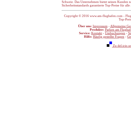
Schweiz. Das Unternehmen bietet seinen Kunden n
Sicherheitsstandards garantierte Top-Preise für all
Copyright © 2016 www.am-flughafen.com - Flugha
Top-Prei
Über uns:
Impressum
-
Allgemeine Ge
Produkte:
Parken am Flughaf
Service:
Kontakt
-
Umbuchungen
-
S
Hilfe:
Häufig gestellte Fragen
-
Ge
Zu del.icio.u