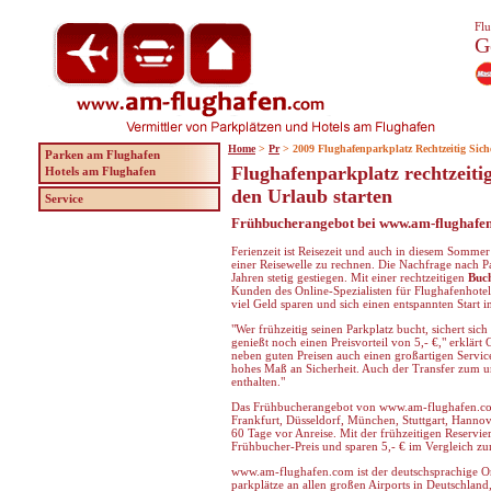
Flu
G
Home
>
Pr
> 2009 Flughafenparkplatz Rechtzeitig Sich
Parken am Flughafen
Flughafenparkplatz rechtzeiti
Hotels am Flughafen
den Urlaub starten
Service
Frühbucherangebot bei www.am-flughafe
Ferienzeit ist Reisezeit und auch in diesem Sommer
einer Reisewelle zu rechnen. Die Nachfrage nach Pa
Jahren stetig gestiegen. Mit einer rechtzeitigen
Buch
Kunden des Online-Spezialisten für Flughafenhot
viel Geld sparen und sich einen entspannten Start i
"Wer frühzeitig seinen Parkplatz bucht, sichert sich 
genießt noch einen Preisvorteil von 5,- €," erklärt
neben guten Preisen auch einen großartigen Service
hohes Maß an Sicherheit. Auch der Transfer zum un
enthalten."
Das Frühbucherangebot von www.am-flughafen.com i
Frankfurt, Düsseldorf, München, Stuttgart, Hanno
60 Tage vor Anreise. Mit der frühzeitigen Reserv
Frühbucher-Preis und sparen 5,- € im Vergleich zu
www.am-flughafen.com ist der deutschsprachige Onl
parkplätze an allen großen Airports in Deutschland