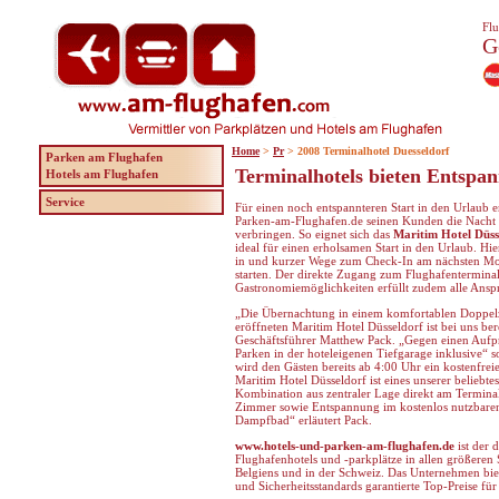
Flu
G
Home
>
Pr
> 2008 Terminalhotel Duesseldorf
Parken am Flughafen
Terminalhotels bieten Entspa
Hotels am Flughafen
Service
Für einen noch entspannteren Start in den Urlaub e
Parken-am-Flughafen.de seinen Kunden die Nacht 
verbringen. So eignet sich das
Maritim Hotel Düss
ideal für einen erholsamen Start in den Urlaub. 
in und kurzer Wege zum Check-In am nächsten Mo
starten. Der direkte Zugang zum Flughafentermina
Gastronomiemöglichkeiten erfüllt zudem alle Ansp
„Die Übernachtung in einem komfortablen Doppe
eröffneten Maritim Hotel Düsseldorf ist bei uns ber
Geschäftsführer Matthew Pack. „Gegen einen Aufpr
Parken in der hoteleigenen Tiefgarage inklusive“ s
wird den Gästen bereits ab 4:00 Uhr ein kostenfre
Maritim Hotel Düsseldorf ist eines unserer beliebte
Kombination aus zentraler Lage direkt am Terminal
Zimmer sowie Entspannung im kostenlos nutzbaren
Dampfbad“ erläutert Pack.
www.hotels-und-parken-am-flughafen.de
ist der 
Flughafenhotels und -parkplätze in allen größeren 
Belgiens und in der Schweiz. Das Unternehmen bie
und Sicherheitsstandards garantierte Top-Preise fü