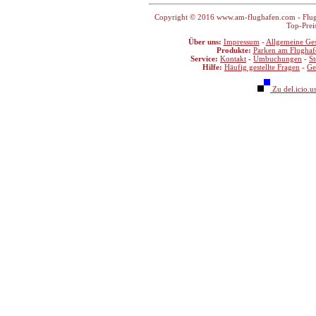
Copyright © 2016 www.am-flughafen.com - Flugha
Top-Prei
Über uns:
Impressum
-
Allgemeine Ge
Produkte:
Parken am Flughaf
Service:
Kontakt
-
Umbuchungen
-
S
Hilfe:
Häufig gestellte Fragen
-
Ge
Zu del.icio.u