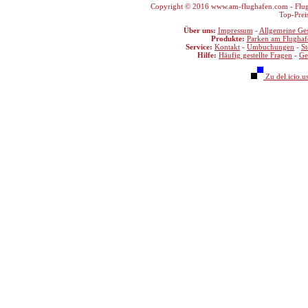
Copyright © 2016 www.am-flughafen.com - Flugha
Top-Prei
Über uns:
Impressum
-
Allgemeine Ge
Produkte:
Parken am Flughaf
Service:
Kontakt
-
Umbuchungen
-
S
Hilfe:
Häufig gestellte Fragen
-
Ge
Zu del.icio.u