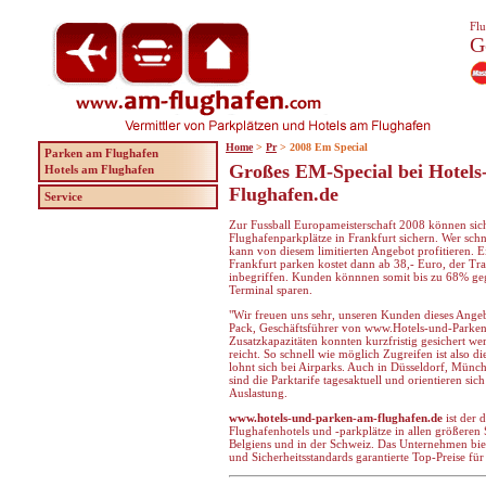
Flu
G
Home
>
Pr
> 2008 Em Special
Parken am Flughafen
Großes EM-Special bei Hotel
Hotels am Flughafen
Flughafen.de
Service
Zur Fussball Europameisterschaft 2008 können sic
Flughafenparkplätze in Frankfurt sichern. Wer sch
kann von diesem limitierten Angebot profitieren. 
Frankfurt parken kostet dann ab 38,- Euro, der Tr
inbegriffen. Kunden könnnen somit bis zu 68% geg
Terminal sparen.
"Wir freuen uns sehr, unseren Kunden dieses Ang
Pack, Geschäftsführer von www.Hotels-und-Parken
Zusatzkapazitäten konnten kurzfristig gesichert we
reicht. So schnell wie möglich Zugreifen ist also d
lohnt sich bei Airparks. Auch in Düsseldorf, Münc
sind die Parktarife tagesaktuell und orientieren si
Auslastung.
www.hotels-und-parken-am-flughafen.de
ist der 
Flughafenhotels und -parkplätze in allen größeren 
Belgiens und in der Schweiz. Das Unternehmen bie
und Sicherheitsstandards garantierte Top-Preise fü