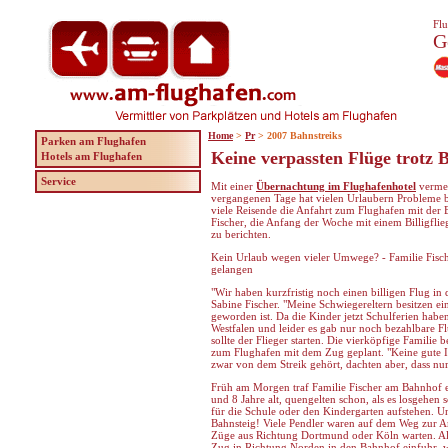
Flu
G
Home
>
Pr
> 2007 Bahnstreiks
Parken am Flughafen
Keine verpassten Flüge trotz 
Hotels am Flughafen
Service
Mit einer
Übernachtung im Flughafenhotel
vermei
vergangenen Tage hat vielen Urlaubern Probleme be
viele Reisende die Anfahrt zum Flughafen mit der
Fischer, die Anfang der Woche mit einem Billigflieg
zu berichten.
Kein Urlaub wegen vieler Umwege? - Familie Fisch
gelangen
"Wir haben kurzfristig noch einen billigen Flug in 
Sabine Fischer. "Meine Schwiegereltern besitzen ei
geworden ist. Da die Kinder jetzt Schulferien hab
Westfalen und leider es gab nur noch bezahlbare 
sollte der Flieger starten. Die vierköpfige Familie 
zum Flughafen mit dem Zug geplant. "Keine gute Id
zwar von dem Streik gehört, dachten aber, dass nur
Früh am Morgen traf Familie Fischer am Bahnhof e
und 8 Jahre alt, quengelten schon, als es losgehen 
für die Schule oder den Kindergarten aufstehen.
Bahnsteig! Viele Pendler waren auf dem Weg zur A
Züge aus Richtung Dortmund oder Köln warten. Al
Zug in Richtung Norden in den Bahnhof einfuhr, w