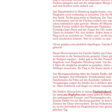
Fischers drängten sich mit der aufgeregten Menge 
und drei Koffern nicht einfach war.
Am Hauptbahnhof in Hamburg angekommen, wurde
Flughafen noch rechtzeitig zu erreichen. Um die Mi
den Streik. Nichts ging mehr in Hamburg. Ein Taxi 
zu bekommen und als die Fischers endlich eins erg
schon bedenklich nahe gerückt. Weitere 40 Minuten
Familie Fischer endlich den Hamburger Flughafen.
Franziska hatte Durst und der Zeiger der Uhr rückte
Check-In-Schalter? Ah, dort drüben. Außer Atem fra
Flug noch zu erreichen ist. "Leider nein", ist die 
noch einchecken können. Jetzt ist es leider zu spät.
Clever geplant und pünktlich abgeflogen: Familie D
gebucht
Dieses Horrorszenario hat Familie Dadler aus Erlan
vorbereitet in die Sommerferien gestartet. Einen g
ab Stuttgart ergattert - leider gab es für den Wuns
Angebote vom Flughafen Nürnberg mehr. Um die A
4 Jahre alt, möglichst stressfrei zu gestalten, hab
Abfluges anzureisen. Ihr Flug in die Sonne starte
Am Montagnachmittag fährt die Familie Dadler da
nach Stuttgart. Auf öffentliche Verkehrsmittel sind
Familienauto die Fahrt auf der Autobahn vielleicht
Verspätungen wegen des Streiks der Lokführer gelang
an. Ohne Zeitdruck und Angst vor einem verpassten
Die Dadlers übernachten in einem
Flughafenhotel 
bei
www.am-flughafen.com
online gebucht haben
das umfangreiche Freizeit- und Fitnessangebot des 
Familie Dadler bei der Buchung geachtet. In dem H
Zimmer der Eltern übernachten. Da das Frühstücksb
ist, ist der Aufenthalt im Flughafenhotel eine günst
gleichen Tag.