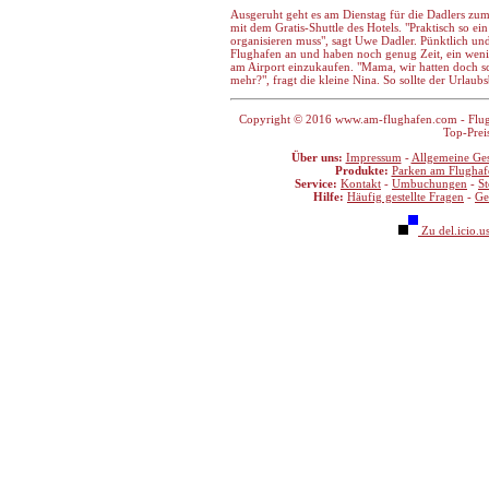
Ausgeruht geht es am Dienstag für die Dadlers zum
mit dem Gratis-Shuttle des Hotels. "Praktisch so e
organisieren muss", sagt Uwe Dadler. Pünktlich u
Flughafen an und haben noch genug Zeit, ein weni
am Airport einzukaufen. "Mama, wir hatten doch sc
mehr?", fragt die kleine Nina. So sollte der Urlau
Copyright © 2016 www.am-flughafen.com - Flugha
Top-Prei
Über uns:
Impressum
-
Allgemeine Ge
Produkte:
Parken am Flughaf
Service:
Kontakt
-
Umbuchungen
-
S
Hilfe:
Häufig gestellte Fragen
-
Ge
Zu del.icio.u