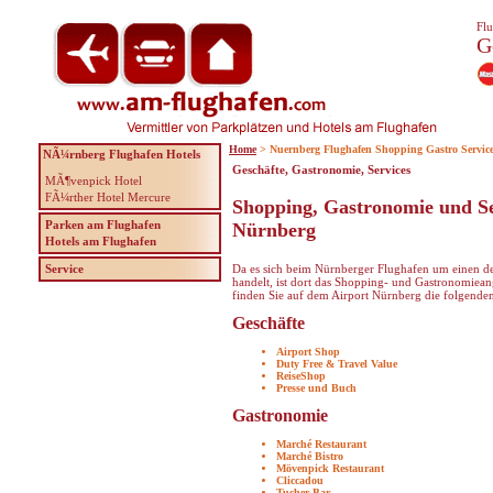
Flu
G
Home
> Nuernberg Flughafen Shopping Gastro Servic
NÃ¼rnberg Flughafen Hotels
Geschäfte, Gastronomie, Services
MÃ¶venpick Hotel
FÃ¼rther Hotel Mercure
Shopping, Gastronomie und S
Parken am Flughafen
Nürnberg
Hotels am Flughafen
Service
Da es sich beim Nürnberger Flughafen um einen de
handelt, ist dort das Shopping- und Gastronomiea
finden Sie auf dem Airport Nürnberg die folgende
Geschäfte
Airport Shop
Duty Free & Travel Value
ReiseShop
Presse und Buch
Gastronomie
Marché Restaurant
Marché Bistro
Mövenpick Restaurant
Cliccadou
Tucher Bar