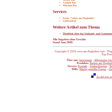
Cockpit Bar
Welcome Bar
Services
Frisör "Salon am Flughafen"
Geldwechsel
Weitere Artikel zum Thema
Überblick über das Einkaufs- und Gastron
Alle Angaben ohne Gewähr.
Stand Juni 2009.
Copyright © 2016 www.am-flughafen.com - Flugha
Top-Prei
Über uns:
Impressum
-
Allgemeine Ge
Produkte:
Parken am Flughaf
Service:
Kontakt
-
Umbuchungen
-
S
Hilfe:
Häufig gestellte Fragen
-
Ge
Zu del.icio.u